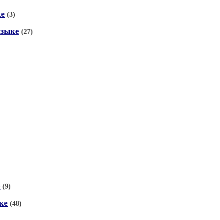
ке
(3)
языке
(27)
е
(9)
ке
(48)