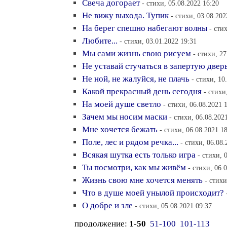
Свеча догорает
- стихи, 05.08.2022 16:20
Не вижу выхода. Тупик
- стихи, 03.08.202
На берег спешно набегают волны
- сти
Любите...
- стихи, 03.01.2022 19:31
Мы сами жизнь свою рисуем
- стихи, 27
Не уставай стучаться в запертую двер
Не ной, не жалуйся, не плачь
- стихи, 10
Какой прекрасный день сегодня
- стихи
На моей душе светло
- стихи, 06.08.2021 
Зачем мы носим маски
- стихи, 06.08.202
Мне хочется бежать
- стихи, 06.08.2021 1
Поле, лес и рядом речка...
- стихи, 06.08.
Всякая шутка есть только игра
- стихи, 
Ты посмотри, как мы живём
- стихи, 06.
Жизнь свою мне хочется менять
- стихи
Что в душе моей унылой происходит?
О добре и зле
- стихи, 05.08.2021 09:37
продолжение:
1-50
51-100
101-113