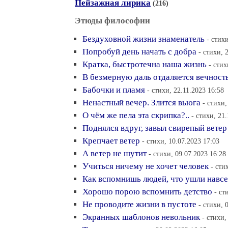
Пейзажная лирика
(216)
Этюды философии
Бездуховной жизни знаменатель
- стих
Попробуй день начать с добра
- стихи, 
Кратка, быстротечна наша жизнь
- стих
В безмерную даль отдаляется вечност
Бабочки и пламя
- стихи, 22.11.2023 16:58
Ненастный вечер. Злится вьюга
- стихи,
О чём же пела эта скрипка?..
- стихи, 21
Поднялся вдруг, завыл свирепый ветер
Крепчает ветер
- стихи, 10.07.2023 17:03
А ветер не шутит
- стихи, 09.07.2023 16:28
Учиться ничему не хочет человек
- сти
Как вспомнишь людей, что ушли навсе
Хорошо порою вспомнить детство
- ст
Не проводите жизни в пустоте
- стихи, 
Экранных шаблонов невольник
- стихи,