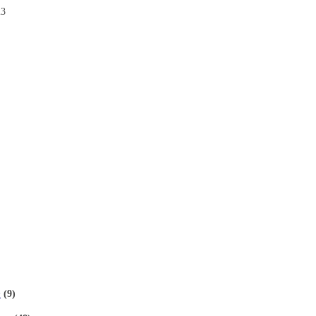
23
е
(9)