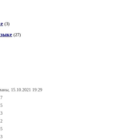
ке
(3)
языке
(27)
маны, 15.10.2021 19:29
27
25
23
22
55
53