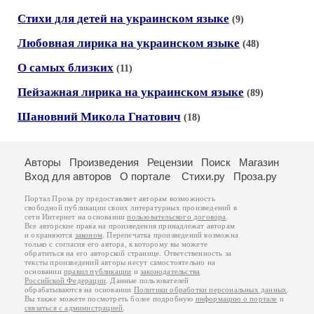
Стихи для детей на украинском языке
(9)
Любовная лирика на украинском языке
(48)
О самых близких
(11)
Пейзажная лирика на украинском языке
(89)
Шановний Микола Гнатович
(18)
Авторы
Произведения
Рецензии
Поиск
Магазин
Вход для авторов
О портале
Стихи.ру
Проза.ру
Портал Проза.ру предоставляет авторам возможность
свободной публикации своих литературных произведений в
сети Интернет на основании
пользовательского договора
.
Все авторские права на произведения принадлежат авторам
и охраняются
законом
. Перепечатка произведений возможна
только с согласия его автора, к которому вы можете
обратиться на его авторской странице. Ответственность за
тексты произведений авторы несут самостоятельно на
основании
правил публикации
и
законодательства
Российской Федерации
. Данные пользователей
обрабатываются на основании
Политики обработки персональных данных
.
Вы также можете посмотреть более подробную
информацию о портале
и
связаться с администрацией
.