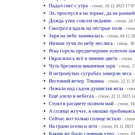
Падал снег с утра
- стихи, 10.12.2023 17:07
Эх, проснуся я на зорьке, да на ранней
Дождь утих совсем недавно
- стихи, 24.
Смотрел я вдаль на пёстрые поля
- стих
Заря на небе занималась
- стихи, 04.12.2
Низкие тучи по небу неслись
- стихи, 30
Река горела предвечерним золотом за
Окрасилось всё в зимние цвета
- стихи,
Чуть брезжила вишневая заря
- стихи, 2
В нетронутых сугробах замерли леса
-
Весенний вечер. Тишина
- стихи, 22.11.2
Лежала над садом душистая мгла
- сти
Ещё алело в небесах
- стихи, 22.11.2023 1
Стоял в расцвете полном май
- стихи, 16
А солнце жгучее, в окошко пробиваяс
Сейчас вот только солнце встало
- стих
На грани осени и лета
- стихи, 01.11.2023 
Каким же было славным утро
- стихи, 0