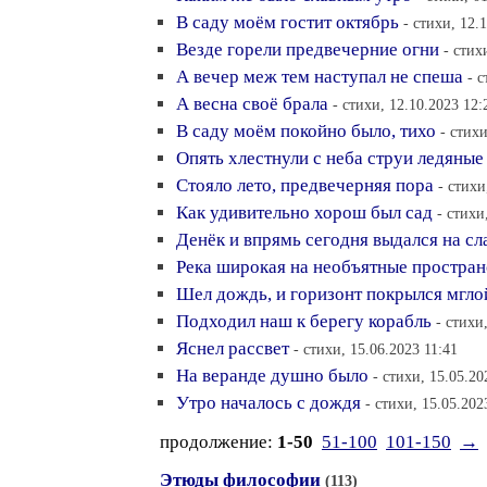
В саду моём гостит октябрь
- стихи, 12.
Везде горели предвечерние огни
- стих
А вечер меж тем наступал не спеша
- 
А весна своё брала
- стихи, 12.10.2023 12:
В саду моём покойно было, тихо
- стихи
Опять хлестнули с неба струи ледяные
Стояло лето, предвечерняя пора
- стихи
Как удивительно хорош был сад
- стихи
Денёк и впрямь сегодня выдался на сл
Река широкая на необъятные простран
Шел дождь, и горизонт покрылся мгло
Подходил наш к берегу корабль
- стихи
Яснел рассвет
- стихи, 15.06.2023 11:41
На веранде душно было
- стихи, 15.05.20
Утро началось с дождя
- стихи, 15.05.202
продолжение:
1-50
51-100
101-150
→
Этюды философии
(113)