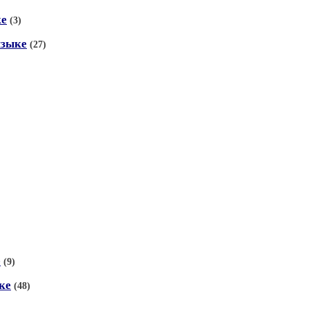
ке
(3)
языке
(27)
е
(9)
ке
(48)