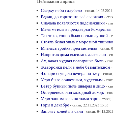
Пейзажная лирика
Сверху небо голубело
- стихи, 14.02.2024
Вдали, до горизонта всё сверкало
- сти
Сначала появляются подснежники
- ст
Мела метель в преддверьи Рождества
Так тихо, сонно было ночью лунной
- 
Стояла белая зима с морозной тишин
Мчалась тройка пред метелью
- стихи, 
Напротив дома высилась аллея лип
- с
Ах, какая чудная погодушка была
- сти
Жаворонки пели в небе безмятежном
-
Фонари сгущали вечера потьму
- стихи
Утро было солнечным, чудесным
- стих
Ветер буйный пыль швырял в лицо
- ст
Остервенело лил холодный дождь
- сти
Утро занималось пятнами зари
- стихи,
Горы в декабре
- стихи, 22.11.2023 15:53
Запрягу коней я в сани
- стихи, 04.12.202