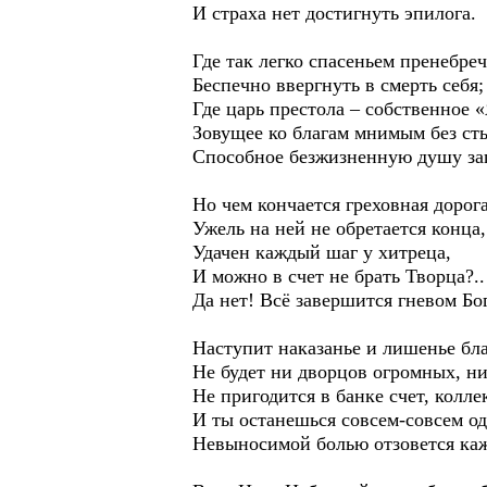
И страха нет достигнуть эпилога.
Где так легко спасеньем пренебреч
Беспечно ввергнуть в смерть себя;
Где царь престола – собственное «
Зовущее ко благам мнимым без ст
Способное безжизненную душу зап
Но чем кончается греховная дорог
Ужель на ней не обретается конца,
Удачен каждый шаг у хитреца,
И можно в счет не брать Творца?..
Да нет! Всё завершится гневом Бог
Наступит наказанье и лишенье бла
Не будет ни дворцов огромных, н
Не пригодится в банке счет, колле
И ты останешься совсем-совсем од
Невыносимой болью отзовется каж