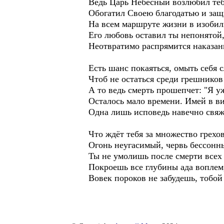
Ведь Царь Небесный возлюбил теб
Обогатил Своею благодатью и защ
На всем маршруте жизни в изобил
Его любовь оставил ты непонятой,
Неотвратимо распрямится наказан
Есть шанс покаяться, омыть себя с
Чтоб не остаться среди грешников 
А то ведь смерть прошепчет: "Я у
Осталось мало времени. Имей в ви
Одна лишь исповедь навечно свяж
Что ждёт тебя за множество грехо
Огонь неугасимый, червь бессонны
Ты не умолишь после смерти всех
Покроешь все глубины ада воплем,
Вовек пороков не забудешь, тобо