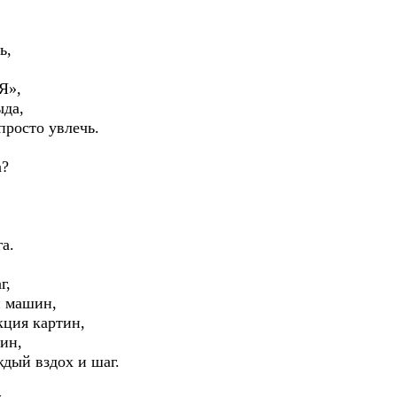
ь,
Я»,
ыда,
росто увлечь.
а?
а.
г,
и машин,
кция картин,
ин,
дый вздох и шаг.