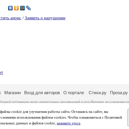
1
стить анонс
/
Заявить о нарушении
рт
к
Магазин
Вход для авторов
О портале
Стихи.ру
Проза.ру
ободной публикации своих литературных произведений в сети Интернет на основании
по
ся
законом
. Перепечатка произведений возможна только с согласия его автора, к котором
ры несут самостоятельно на основании
правил публикации
и
законодательства Российско
айлы cookie для улучшения работы сайта. Оставаясь на сайте, вы
ональных данных
. Вы также можете посмотреть более подробную
информацию о портал
условиями использования файлов cookies. Чтобы ознакомиться с Политикой
тысяч посетителей, которые в общей сумме просматривают более полумиллиона страниц 
ональных данных и файлов cookie,
нажмите здесь
.
афе указано по две цифры: количество просмотров и количество посетителей.