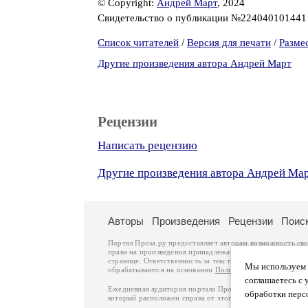
© Copyright:
Андрей Март
, 2024
Свидетельство о публикации №22404010144
Список читателей
/
Версия для печати
/
Разме
Другие произведения автора Андрей Март
Рецензии
Написать рецензию
Другие произведения автора Андрей Ма
Авторы
Произведения
Рецензии
Поис
Портал Проза.ру предоставляет авторам возможность св
права на произведения принадлежат авторам и охраняют
странице. Ответственность за тексты произведений авто
Мы используем ф
обрабатываются на основании
Политики обработки перс
соглашаетесь с 
Ежедневная аудитория портала Проза.ру – порядка 100 
обработки перс
который расположен справа от этого текста. В каждой гр