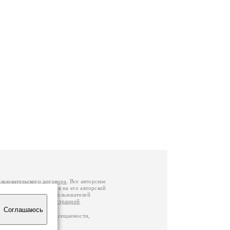
льзовательского договора
. Все авторские
у вы можете обратиться на его авторской
й Федерации
. Данные пользователей
е
и
связаться с администрацией
.
Соглашаюсь
по данным счетчика посещаемости,