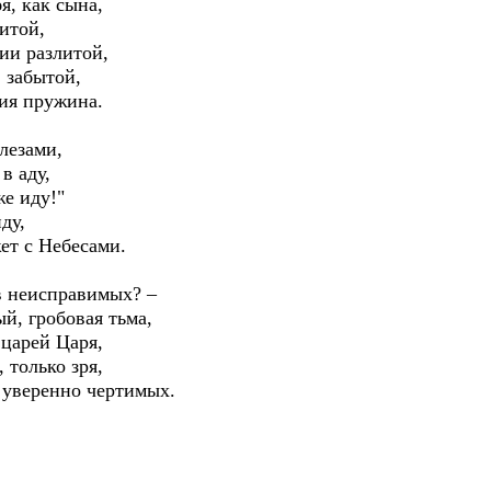
я, как сына,
итой,
ии разлитой,
 забытой,
ия пружина.
лезами,
в аду,
же иду!"
ду,
ет с Небесами.
в неисправимых? –
й, гробовая тьма,
 царей Царя,
 только зря,
й уверенно чертимых.