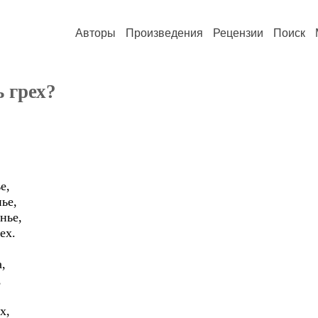
Авторы
Произведения
Рецензии
Поиск
ь грех?
е,
ье,
нье,
ех.
а,
,
х,