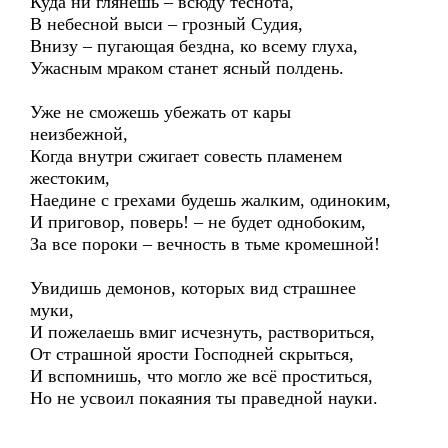
Куда ни глянешь – всюду теснота,
В небесной выси – грозный Судия,
Внизу – пугающая бездна, ко всему глуха,
Ужасным мраком станет ясный полдень.
Уже не сможешь убежать от кары
неизбежной,
Когда внутри сжигает совесть пламенем
жестоким,
Наедине с грехами будешь жалким, одиноким,
И приговор, поверь! – не будет однобоким,
За все пороки – вечность в тьме кромешной!
Увидишь демонов, которых вид страшнее
муки,
И пожелаешь вмиг исчезнуть, раствориться,
От страшной ярости Господней скрыться,
И вспомнишь, что могло же всё проститься,
Но не усвоил покаяния ты праведной науки.