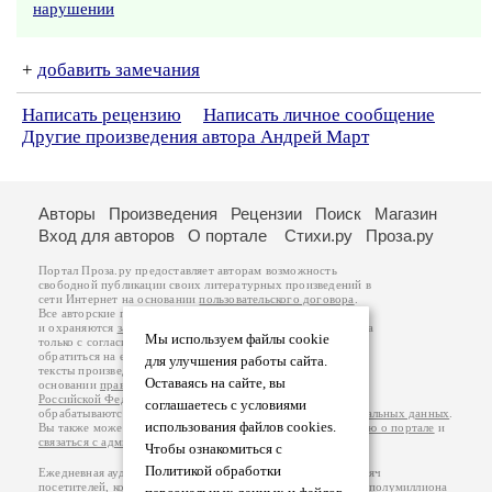
нарушении
+
добавить замечания
Написать рецензию
Написать личное сообщение
Другие произведения автора Андрей Март
Авторы
Произведения
Рецензии
Поиск
Магазин
Вход для авторов
О портале
Стихи.ру
Проза.ру
Портал Проза.ру предоставляет авторам возможность
свободной публикации своих литературных произведений в
сети Интернет на основании
пользовательского договора
.
Все авторские права на произведения принадлежат авторам
и охраняются
законом
. Перепечатка произведений возможна
Мы используем файлы cookie
только с согласия его автора, к которому вы можете
обратиться на его авторской странице. Ответственность за
для улучшения работы сайта.
тексты произведений авторы несут самостоятельно на
Оставаясь на сайте, вы
основании
правил публикации
и
законодательства
Российской Федерации
. Данные пользователей
соглашаетесь с условиями
обрабатываются на основании
Политики обработки персональных данных
.
использования файлов cookies.
Вы также можете посмотреть более подробную
информацию о портале
и
связаться с администрацией
.
Чтобы ознакомиться с
Политикой обработки
Ежедневная аудитория портала Проза.ру – порядка 100 тысяч
посетителей, которые в общей сумме просматривают более полумиллиона