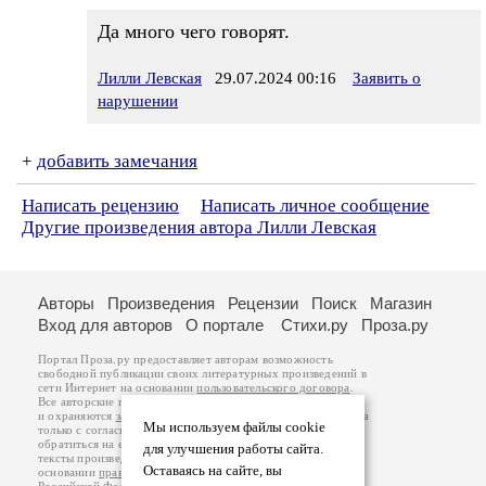
Да много чего говорят.
Лилли Левская
29.07.2024 00:16
Заявить о
нарушении
+
добавить замечания
Написать рецензию
Написать личное сообщение
Другие произведения автора Лилли Левская
Авторы
Произведения
Рецензии
Поиск
Магазин
Вход для авторов
О портале
Стихи.ру
Проза.ру
Портал Проза.ру предоставляет авторам возможность
свободной публикации своих литературных произведений в
сети Интернет на основании
пользовательского договора
.
Все авторские права на произведения принадлежат авторам
и охраняются
законом
. Перепечатка произведений возможна
Мы используем файлы cookie
только с согласия его автора, к которому вы можете
обратиться на его авторской странице. Ответственность за
для улучшения работы сайта.
тексты произведений авторы несут самостоятельно на
Оставаясь на сайте, вы
основании
правил публикации
и
законодательства