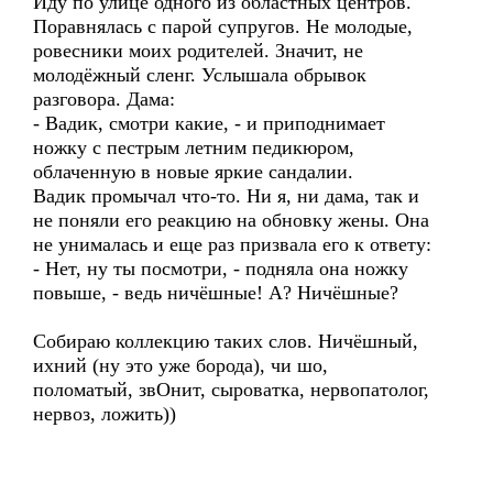
Иду по улице одного из областных центров.
Поравнялась с парой супругов. Не молодые,
ровесники моих родителей. Значит, не
молодёжный сленг. Услышала обрывок
разговора. Дама:
- Вадик, смотри какие, - и приподнимает
ножку с пестрым летним педикюром,
облаченную в новые яркие сандалии.
Вадик промычал что-то. Ни я, ни дама, так и
не поняли его реакцию на обновку жены. Она
не унималась и еще раз призвала его к ответу:
- Нет, ну ты посмотри, - подняла она ножку
повыше, - ведь ничёшные! А? Ничёшные?
Собираю коллекцию таких слов. Ничёшный,
ихний (ну это уже борода), чи шо,
поломатый, звОнит, сыроватка, нервопатолог,
нервоз, ложить))