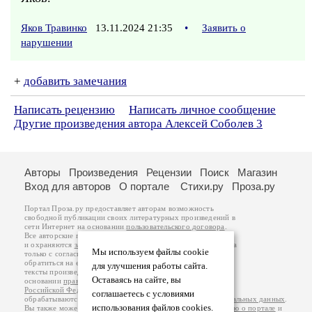
Яков Травинко
13.11.2024 21:35
•
Заявить о
нарушении
+
добавить замечания
Написать рецензию
Написать личное сообщение
Другие произведения автора Алексей Соболев 3
Авторы
Произведения
Рецензии
Поиск
Магазин
Вход для авторов
О портале
Стихи.ру
Проза.ру
Портал Проза.ру предоставляет авторам возможность
свободной публикации своих литературных произведений в
сети Интернет на основании
пользовательского договора
.
Все авторские права на произведения принадлежат авторам
и охраняются
законом
. Перепечатка произведений возможна
Мы используем файлы cookie
только с согласия его автора, к которому вы можете
обратиться на его авторской странице. Ответственность за
для улучшения работы сайта.
тексты произведений авторы несут самостоятельно на
Оставаясь на сайте, вы
основании
правил публикации
и
законодательства
Российской Федерации
. Данные пользователей
соглашаетесь с условиями
обрабатываются на основании
Политики обработки персональных данных
.
использования файлов cookies.
Вы также можете посмотреть более подробную
информацию о портале
и