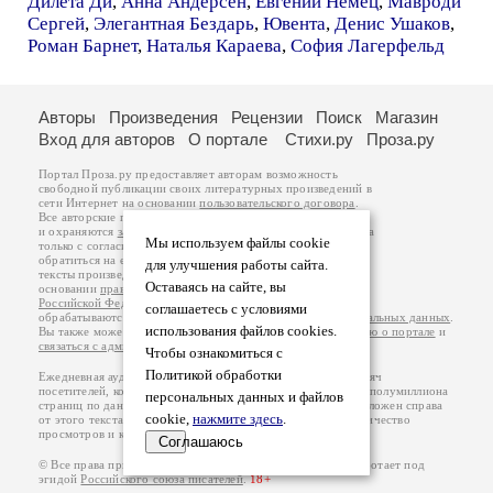
Дилета Ди
,
Анна Андерсен
,
Евгений Немец
,
Мавроди
Сергей
,
Элегантная Бездарь
,
Ювента
,
Денис Ушаков
,
Роман Барнет
,
Наталья Караева
,
София Лагерфельд
Авторы
Произведения
Рецензии
Поиск
Магазин
Вход для авторов
О портале
Стихи.ру
Проза.ру
Портал Проза.ру предоставляет авторам возможность
свободной публикации своих литературных произведений в
сети Интернет на основании
пользовательского договора
.
Все авторские права на произведения принадлежат авторам
и охраняются
законом
. Перепечатка произведений возможна
Мы используем файлы cookie
только с согласия его автора, к которому вы можете
обратиться на его авторской странице. Ответственность за
для улучшения работы сайта.
тексты произведений авторы несут самостоятельно на
Оставаясь на сайте, вы
основании
правил публикации
и
законодательства
Российской Федерации
. Данные пользователей
соглашаетесь с условиями
обрабатываются на основании
Политики обработки персональных данных
.
использования файлов cookies.
Вы также можете посмотреть более подробную
информацию о портале
и
связаться с администрацией
.
Чтобы ознакомиться с
Политикой обработки
Ежедневная аудитория портала Проза.ру – порядка 100 тысяч
посетителей, которые в общей сумме просматривают более полумиллиона
персональных данных и файлов
страниц по данным счетчика посещаемости, который расположен справа
cookie,
нажмите здесь
.
от этого текста. В каждой графе указано по две цифры: количество
просмотров и количество посетителей.
Соглашаюсь
© Все права принадлежат авторам, 2000-2026. Портал работает под
эгидой
Российского союза писателей
.
18+