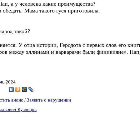
 Пап, а у человека какие преимущества?
обедать. Мама такого гуся приготовила.
народ такой?
сняется. У отца истории, Геродота с первых слов его кни
ров между эллинами и варварами были финикияне». Пап, 
ов
, 2024
9
стить анонс
/
Заявить о нарушении
славович Кузнецов