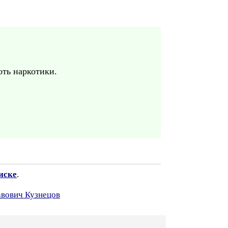
оть наркотики.
иске
.
авович Кузнецов