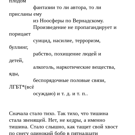
плодом
фантазии то ли автора, то ли
присланы ему
из Ноосферы по Вернадскому.
Произведение не пропагандирует и
порицает
суицид, насилие, терроризм,
буллинг,
рабство, похищение людей и
детей,
алкоголь, наркотические вещества,
яды,
беспорядочные половые связи,
ЛГБТ*(всё
осуждаю) и т. д. и т. п..
Сначала стало тихо. Так тихо, что тишина
стала звенящей. Нет, не кедры, а именно
тишина. Стало слышно, как тащит свой хвост
по снегу одинокий бобр в пятнадцати