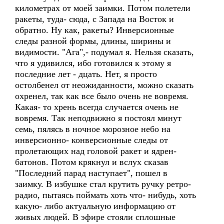
километрах от моей заимки. Потом полетели
ракеты, туда- сюда, с Запада на Восток и
обратно. Ну как, ракеты? Инверсионные
следы разной формы, длины, ширины и
видимости. "Ага",- подумал я. Нельзя сказать,
что я удивился, ибо готовился к этому я
последние лет - дцать. Нет, я просто
остолбенел от неожиданности, можно сказать
охренел, так как все было очень не вовремя.
Какая- то хрень всегда случается очень не
вовремя. Так неподвижно я постоял минут
семь, пялясь в ночное морозное небо на
инверсионно- конверсионные следы от
пролетающих над головой ракет и ядрен-
батонов. Потом крякнул и вслух сказав
"Последний парад наступает", пошел в
заимку. В избушке стал крутить ручку ретро-
радио, пытаясь поймать хоть что- нибудь, хоть
какую- либо актуальную информацию от
живых людей. В эфире стояли сплошные