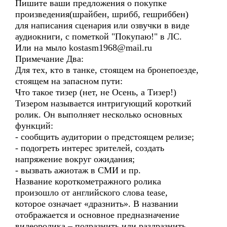
Пишите ваши предложения о покупке
произведения(шрайбен, шрибб, гешриббен)
для написания сценария или озвучки в виде
аудиокниги, с пометкой "Покупаю!" в ЛС.
Или на мыло kostasm1968@mail.ru
Примечание Два:
Для тех, кто в танке, стоящем на бронепоезде,
стоящем на запасном пути:
Что такое тизер (нет, не Осень, а Тизер!)
Тизером называется интригующий короткий
ролик. Он выполняет несколько основных
функций:
- сообщить аудитории о предстоящем релизе;
- подогреть интерес зрителей, создать
напряжение вокруг ожидания;
- вызвать ажиотаж в СМИ и пр.
Название короткометражного ролика
произошло от английского слова tease,
которое означает «дразнить». В названии
отображается и основное предназначение
видеоролика – подразнить или раздразнить