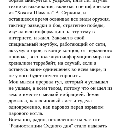
борьба миксуется с ударкой, пять лет изучал
техники выживания, включая специфические
из "Хохота Шамана" В. Серкина, и
оставшееся время осваивал все виды оружия,
тактику разведки и боя, стратегию победы,
изучал всю информацию на эту тему в
интернете, и ждал. Закачал в свой
специальный ноутбук, работающий от сети,
аккумуляторов, в конце концов, от педального
привода, всю полезную информацию мира на
хреналион террабайт, на случай, если я
останусь один- одинешенек во всем мире, и
не у кого будет ничего спросить.
Мои мысли прервал гул, который я услышал
не ушами, а всем телом, потому что он шел из
земли вместе с мелкой вибрацией. Земля
дрожала, как осиновый лист и гудела
одновременно, как паровоз перед взрывом
парового котла.
Внезапно, радио, оставленное на частоте
"Радиостанции Судного дня" стало издавать