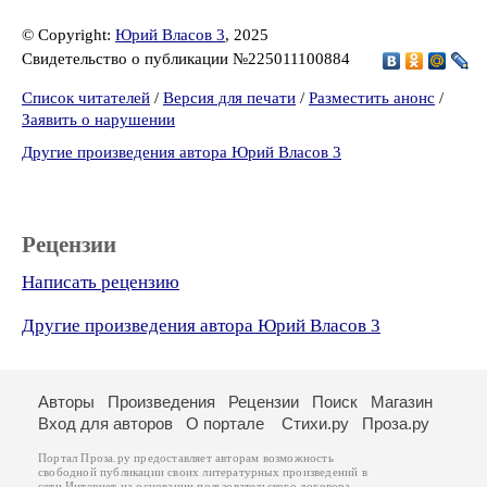
© Copyright:
Юрий Власов 3
, 2025
Свидетельство о публикации №225011100884
Список читателей
/
Версия для печати
/
Разместить анонс
/
Заявить о нарушении
Другие произведения автора Юрий Власов 3
Рецензии
Написать рецензию
Другие произведения автора Юрий Власов 3
Авторы
Произведения
Рецензии
Поиск
Магазин
Вход для авторов
О портале
Стихи.ру
Проза.ру
Портал Проза.ру предоставляет авторам возможность
свободной публикации своих литературных произведений в
сети Интернет на основании
пользовательского договора
.