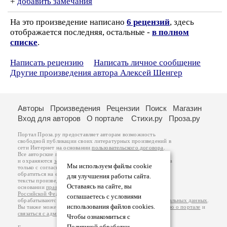
+
добавить замечания
На это произведение написано
6 рецензий
, здесь
отображается последняя, остальные -
в полном
списке
.
Написать рецензию
Написать личное сообщение
Другие произведения автора Алексей Шенгер
Авторы
Произведения
Рецензии
Поиск
Магазин
Вход для авторов
О портале
Стихи.ру
Проза.ру
Портал Проза.ру предоставляет авторам возможность
свободной публикации своих литературных произведений в
сети Интернет на основании
пользовательского договора
.
Все авторские права на произведения принадлежат авторам
и охраняются
законом
. Перепечатка произведений возможна
Мы используем файлы cookie
только с согласия его автора, к которому вы можете
обратиться на его авторской странице. Ответственность за
для улучшения работы сайта.
тексты произведений авторы несут самостоятельно на
Оставаясь на сайте, вы
основании
правил публикации
и
законодательства
Российской Федерации
. Данные пользователей
соглашаетесь с условиями
обрабатываются на основании
Политики обработки персональных данных
.
использования файлов cookies.
Вы также можете посмотреть более подробную
информацию о портале
и
связаться с администрацией
.
Чтобы ознакомиться с