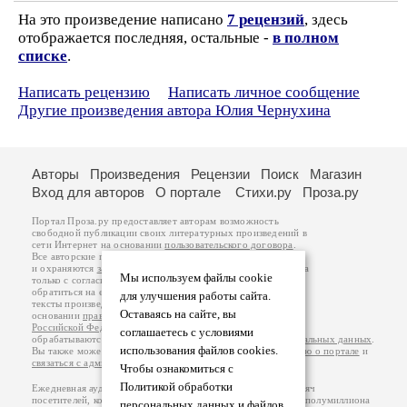
На это произведение написано
7 рецензий
, здесь
отображается последняя, остальные -
в полном
списке
.
Написать рецензию
Написать личное сообщение
Другие произведения автора Юлия Чернухина
Авторы
Произведения
Рецензии
Поиск
Магазин
Вход для авторов
О портале
Стихи.ру
Проза.ру
Портал Проза.ру предоставляет авторам возможность
свободной публикации своих литературных произведений в
сети Интернет на основании
пользовательского договора
.
Все авторские права на произведения принадлежат авторам
и охраняются
законом
. Перепечатка произведений возможна
Мы используем файлы cookie
только с согласия его автора, к которому вы можете
обратиться на его авторской странице. Ответственность за
для улучшения работы сайта.
тексты произведений авторы несут самостоятельно на
Оставаясь на сайте, вы
основании
правил публикации
и
законодательства
Российской Федерации
. Данные пользователей
соглашаетесь с условиями
обрабатываются на основании
Политики обработки персональных данных
.
использования файлов cookies.
Вы также можете посмотреть более подробную
информацию о портале
и
связаться с администрацией
.
Чтобы ознакомиться с
Политикой обработки
Ежедневная аудитория портала Проза.ру – порядка 100 тысяч
посетителей, которые в общей сумме просматривают более полумиллиона
персональных данных и файлов