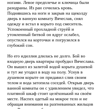
ногами. Левое предплечье и ключица были
разодраны. Из ран сочилась кровь.
Поднявшись на ноги и закрыв на щеколду
дверь в ванную комнату Вячеслав, снял
одежду и встал в корыто под смеситель.
Успокоенный прохладной струёй и
утомленный битвой он вдруг ослабел,
опустился на корточки и погрузился в
глубокий сон.
Но его идиллия длилась не долго. Бой во
входную дверь квартиры пробудил Вячеслава.
Он вышел из залитой водой корыта душевой
и тут же угодил в воду на полу. Уснув в
душевом корыте он придавил слив своим
телом и вода затопила соседей. Открыв дверь
ванной комнаты он с удивлением увидел, что
платяной шкаф стоит целёхонький на своём
месте. Наспех одетый на мокрое тело и не
обращая внимания на разгневанных жильцов