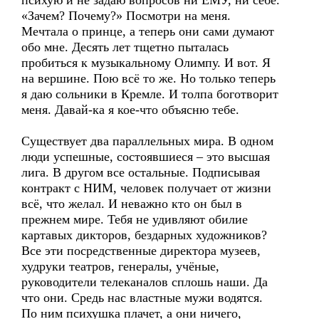
психую и не задаю вопросов ни ЕМУ, ни себе.
«Зачем? Почему?» Посмотри на меня.
Мечтала о принце, а теперь они сами думают
обо мне. Десять лет тщетно пыталась
пробиться к музыкальному Олимпу. И вот. Я
на вершине. Пою всё то же. Но только теперь
я даю сольники в Кремле. И толпа боготворит
меня. Давай-ка я кое-что объясню тебе.
Существует два параллельных мира. В одном
люди успешные, состоявшиеся – это высшая
лига. В другом все остальные. Подписывая
контракт с НИМ, человек получает от жизни
всё, что желал. И неважно кто он был в
прежнем мире. Тебя не удивляют обилие
картавых дикторов, бездарных художников?
Все эти посредственные директора музеев,
худруки театров, генералы, учёные,
руководители телеканалов сплошь наши. Да
что они. Средь нас властные мужи водятся.
По ним психушка плачет, а они ничего,