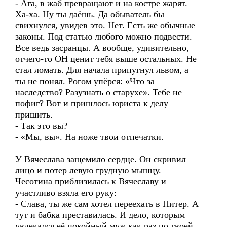
- Ага, в жаб превращают и на костре жарят.
Ха-ха. Ну ты даёшь. Да обыватель бы
свихнулся, увидев это. Нет. Есть же обычные
законы. Под статью любого можно подвести.
Все ведь засранцы. А вообще, удивительно,
отчего-то ОН ценит тебя выше остальных. Не
стал ломать. Для начала припугнул львом, а
ты не понял. Рогом упёрся: «Что за
наследство? Разузнать о старухе». Тебе не
пофиг? Вот и пришлось юриста к делу
пришить.
- Так это вы?
- «Мы, вы». На ноже твои отпечатки.
У Вячеслава защемило сердце. Он скривил
лицо и потер левую грудную мышцу.
Чесотина приблизилась к Вячеславу и
участливо взяла его руку:
- Слава, ты же сам хотел переехать в Питер. А
тут и бабка преставилась. И дело, которым
увлекался её покойный муж как раз по твоей