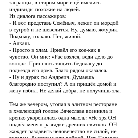
засранцы, в старом мире ещё имелись
индивиды похожие на людей.
Из диалога пассажиров:
- И вот представь Семёныч, лежит он мордой
в сугроб и не шевелится. Ну, думаю, жмурик.
Подхожу, толкаю. Нет, живой.
- Алкаш.
- Просто в хлам. Привёл его кое-как в
чувство. Он мне: «Рас взялся, веди дело до
конца». Пришлось тащить бедолагу до
подъезда его дома. Благо рядом оказался.
- Ну и дурак ты Андреич. Думаешь
благородно поступил? А он пришёл домой и
жену избил. Не делай добра, не получишь зла.
Тем же вечером, утопая в элитном ресторане
в хмелеющей голове Вячеслава возникла и
крепко укоренилась одна мысль: «Не зря ОН
подвёл меня к разгадке древних свитков. ОН
жаждет раздавить человечество не силой, не