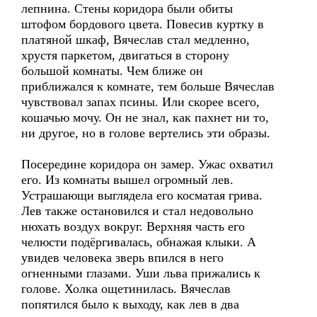
лепнина. Стены коридора были обиты
штофом бордового цвета. Повесив куртку в
платяной шкаф, Вячеслав стал медленно,
хрустя паркетом, двигаться в сторону
большой комнаты. Чем ближе он
приближался к комнате, тем больше Вячеслав
чувствовал запах псины. Или скорее всего,
кошачью мочу. Он не знал, как пахнет ни то,
ни другое, но в голове вертелись эти образы.
Посередине коридора он замер. Ужас охватил
его. Из комнаты вышел огромный лев.
Устрашающи выглядела его косматая грива.
Лев также остановился и стал недовольно
нюхать воздух вокруг. Верхняя часть его
челюсти подёргивалась, обнажая клыки. А
увидев человека зверь впился в него
огненными глазами. Уши льва прижались к
голове. Холка ощетинилась. Вячеслав
попятился было к выходу, как лев в два