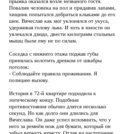
прыжка оказался возле незваного гостя.
Повалив человека на пол и придавив лапами,
хищник попытался добраться клыками до его
шеи. Вячеслав как мог уклонялся от укуса,
удерживая голову льва. И хоть в юности он
увлекался дзюдо, двести килограмм стальных
мышц были ему не по силам.
Соседка с нижнего этажа поджав губы
принялась колотить древком от швабры
потолок:
- Соблюдайте правила проживания. Я
полицию вызову.
История в 72-й квартире подходила к
логическому концу. Подобные
противостояния обычно длятся несколько
секунд. Но как долго они длились для
Вячеслава. Он даже успел вспомнить, что у
него за ремнём нож для бумаги, который он
забыл вернуть юристу. Отдав на растерзание