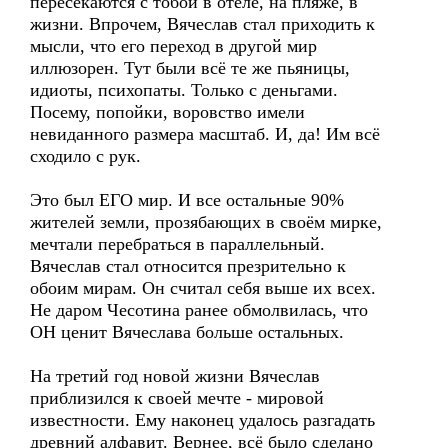
пересекаются с тобой в отеле, на пляже, в
жизни. Впрочем, Вячеслав стал приходить к
мысли, что его переход в другой мир
иллюзорен. Тут были всё те же пьяницы,
идиоты, психопаты. Только с деньгами.
Посему, попойки, воровство имели
невиданного размера масштаб. И, да! Им всё
сходило с рук.
Это был ЕГО мир. И все остальные 90%
жителей земли, прозябающих в своём мирке,
мечтали перебраться в параллельный.
Вячеслав стал относится презрительно к
обоим мирам. Он считал себя выше их всех.
Не даром Чесотина ранее обмолвилась, что
ОН ценит Вячеслава больше остальных.
На третий год новой жизни Вячеслав
приблизился к своей мечте - мировой
известности. Ему наконец удалось разгадать
древний алфавит. Вернее, всё было сделано