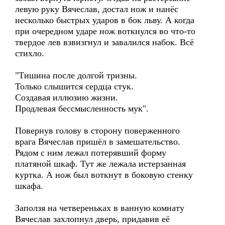
левую руку Вячеслав, достал нож и нанёс
несколько быстрых ударов в бок льву. А когда
при очередном ударе нож воткнулся во что-то
твердое лев взвизгнул и завалился набок. Всё
стихло.
"Тишина после долгой тризны.
Только слышится сердца стук.
Создавая иллюзию жизни.
Продлевая бессмысленность мук".
Повернув голову в сторону поверженного
врага Вячеслав пришёл в замешательство.
Рядом с ним лежал потерявший форму
платяной шкаф. Тут же лежала истерзанная
куртка. А нож был воткнут в боковую стенку
шкафа.
Заползя на четвереньках в ванную комнату
Вячеслав захлопнул дверь, придавив её