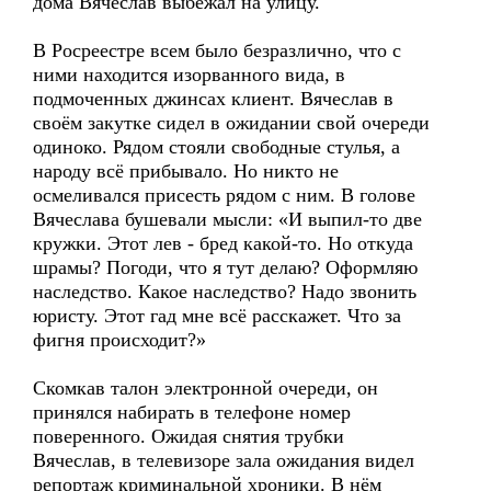
дома Вячеслав выбежал на улицу.
В Росреестре всем было безразлично, что с
ними находится изорванного вида, в
подмоченных джинсах клиент. Вячеслав в
своём закутке сидел в ожидании свой очереди
одиноко. Рядом стояли свободные стулья, а
народу всё прибывало. Но никто не
осмеливался присесть рядом с ним. В голове
Вячеслава бушевали мысли: «И выпил-то две
кружки. Этот лев - бред какой-то. Но откуда
шрамы? Погоди, что я тут делаю? Оформляю
наследство. Какое наследство? Надо звонить
юристу. Этот гад мне всё расскажет. Что за
фигня происходит?»
Скомкав талон электронной очереди, он
принялся набирать в телефоне номер
поверенного. Ожидая снятия трубки
Вячеслав, в телевизоре зала ожидания видел
репортаж криминальной хроники. В нём