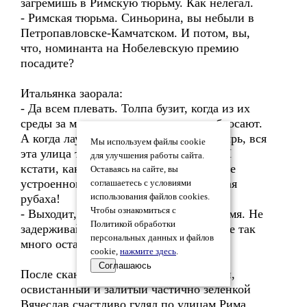
загремишь в Римскую тюрьму. Как нелегал.
- Римская тюрьма. Синьорина, вы небыли в
Петропавловске-Камчатском. И потом, вы,
что, номинанта на Нобелевскую премию
посадите?
Итальянка заорала:
- Да всем плевать. Толпа бузит, когда из их
среды за мешок картошки в тюрьму бросают.
А когда лауреата подведут под монастырь, вся
Мы используем файлы cookie
эта улица только аплодировать будет. И
для улучшения работы сайта.
кстати, какая тебе ещё нобелевка, после
Оставаясь на сайте, вы
устроенного? Кандалы, да смирительная
соглашаетесь с условиями
рубаха!
использования файлов cookies.
Чтобы ознакомиться с
- Выходит, до восьмого у меня есть время. Не
Политикой обработки
задерживайте меня более. У меня его не так
персональных данных и файлов
много осталось.
cookie,
нажмите здесь
.
Соглашаюсь
После скандальной пресс-конференции,
освистанный и залитый частично зелёнкой
Вячеслав счастливо гулял по улицам Рима.