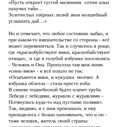
«Пусть откроет густой малинник сотни алых
пахучих тайн…
Золотистых озёрных лилий звон волшебный
услышать дай…»
Но и отмечает, что любое состояние зыбко, и
при каком-то вмешательстве со стороны - всё
может перемениться. Так и случилось в роще,
где «краснобуйствуют маки, краснобайствуют
птицы», и где в голубой избушке поселились
- Человек и Она. Проползла там меж ними
«синь-змея» - и всё пошло не так:
«Осыпаются маки, и кукушка молчит. А
избушка облезла – стала просто изба.
В синеве поднебесной будто плачет труба.
Лебедя с лебедями, журавли с журавлями -
Потянулись куда-то над пустыми полями».
Так, видимо, и с ним произошло, и ему
приходилось с болью напоминать, что и он -
тоже человек, житель своей страны: