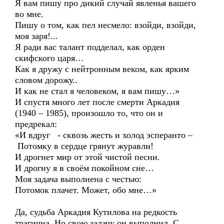
Я вам пишу про дикий случай явленья вашего
во мне.
Пишу о том, как пел несмело: взойди, взойди,
моя заря!...
Я ради вас талант подделал, как орден
скифского царя…
Как я дружу с нейтронным веком, как ярким
словом дорожу..
И как не стал я человеком, я вам пишу…»
И спустя много лет после смерти Аркадия
(1940 – 1985), произошло то, что он и
предрекал:
«И вдруг - сквозь жесть и холод эсперанто –
Потомку в сердце грянут журавли!
И дрогнет мир от этой чистой песни.
И дрогну я в своём покойном сне…
Моя задача выполнена с честью:
Потомок плачет. Может, обо мне…»
Да, судьба Аркадия Кутилова на редкость
трагична. Но свою задачу он выполнил. С