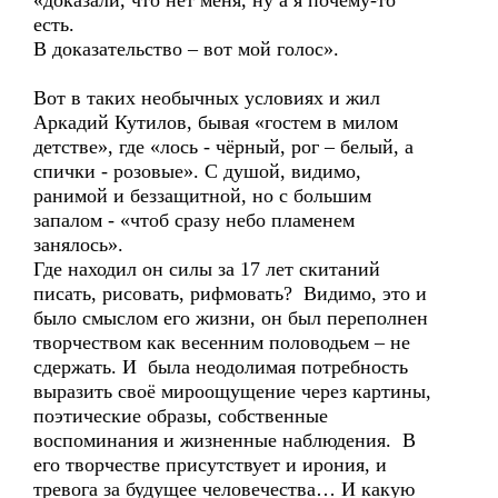
«доказали, что нет меня, ну а я почему-то
есть.
В доказательство – вот мой голос».
Вот в таких необычных условиях и жил
Аркадий Кутилов, бывая «гостем в милом
детстве», где «лось - чёрный, рог – белый, а
спички - розовые». С душой, видимо,
ранимой и беззащитной, но с большим
запалом - «чтоб сразу небо пламенем
занялось».
Где находил он силы за 17 лет скитаний
писать, рисовать, рифмовать? Видимо, это и
было смыслом его жизни, он был переполнен
творчеством как весенним половодьем – не
сдержать. И была неодолимая потребность
выразить своё мироощущение через картины,
поэтические образы, собственные
воспоминания и жизненные наблюдения. В
его творчестве присутствует и ирония, и
тревога за будущее человечества… И какую