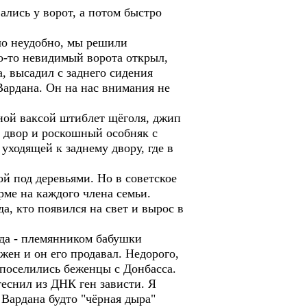
ались у ворот, а потом быстро
ло неудобно, мы решили
кто-то невидимый ворота открыл,
, высадил с заднего сидения
Вардана. Он на нас внимания не
ной ваксой штиблет щёголя, джип
 двор и роскошный особняк с
ходящей к заднему двору, где в
й под деревьями. Но в советское
рме на каждого члена семьи.
а, кто появился на свет и вырос в
зда - племянником бабушки
ен и он его продавал. Недорого,
, поселились беженцы с Донбасса.
теснил из ДНК ген зависти. Я
 Вардана будто "чёрная дыра"