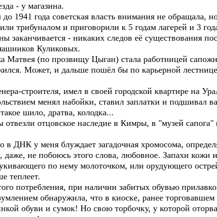
зда - у магазина.
 до 1941 года советская власть внимания не обращала, 
или трибуналом и приговорили к 5 годам лагерей и 3 год
 заканчивается - никаких следов её существования пос
машников Куликовых.
а Матвея (по прозвищу Цыган) стала работницей сапожно
жился. Может, и дальше пошёл бы по карьерной лестнице
нера-строителя, имел в своей городской квартире на Ура
ольствием менял набойки, ставил заплатки и подшивал в
такое шило, дратва, колодка...
мы отвезли отцовское наследие в Кимры, в "музей сапога"
е-то в ДНК у меня блуждает загадочная хромосома, опред
 даже, не побоюсь этого слова, любовное. Запахи кожи и
стукивающего по нему молоточком, или орудующего остр
е теплеет.
итого потребления, при наличии забитых обувью прилавк
зумлением обнаружила, что в киоске, ранее торговавшем
нкой обуви и сумок! Но свою торбочку, у которой оторва