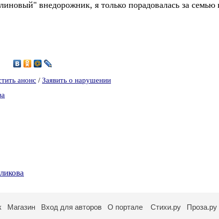
алиновый" внедорожник, я только порадовалась за семью
1
стить анонс
/
Заявить о нарушении
ва
уликова
к
Магазин
Вход для авторов
О портале
Стихи.ру
Проза.ру