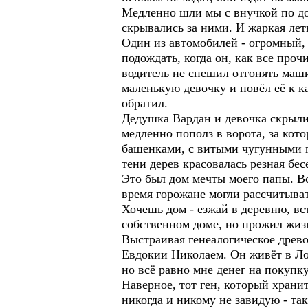
Медленно шли мы с внучкой по дор
скрывались за ними. И жаркая лет
Один из автомобилей - огромный, 
подождать, когда он, как все проч
водитель не спешил отгонять маш
маленькую девочку и повёл её к к
обратил.
Дедушка Вардан и девочка скрыли
медленно пополз в ворота, за ко
башенками, с витыми чугунными пе
тени дерев красовалась резная бесе
Это был дом мечты моего папы. Вс
время горожане могли рассчитыват
Хочешь дом - езжай в деревню, вс
собственном доме, но прожил жизн
Выстраивая генеалогическое древо
Евдокии Николаем. Он живёт в Ло
но всё равно мне денег на покупку
Наверное, тот ген, который храни
никогда и никому не завидую - так