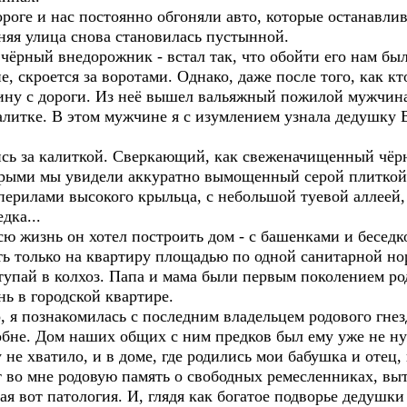
оге и нас постоянно обгоняли авто, которые останавлив
няя улица снова становилась пустынной.
чёрный внедорожник - встал так, что обойти его нам бы
ие, скроется за воротами. Однако, даже после того, как 
ину с дороги. Из неё вышел вальяжный пожилой мужчина
алитке. В этом мужчине я с изумлением узнала дедушку 
сь за калиткой. Сверкающий, как свеженачищенный чёр
торыми мы увидели аккуратно вымощенный серой плиткой
рилами высокого крыльца, с небольшой туевой аллеей, у
дка...
ю жизнь он хотел построить дом - с башенками и беседко
ь только на квартиру площадью по одной санитарной но
тупай в колхоз. Папа и мама были первым поколением род
ь в городской квартире.
, я познакомилась с последним владельцем родового гне
бне. Дом наших общих с ним предков был ему уже не нуж
 не хватило, и в доме, где родились мои бабушка и отец
т во мне родовую память о свободных ремесленниках, вы
ая вот патология. И, глядя как богатое подворье дедушки