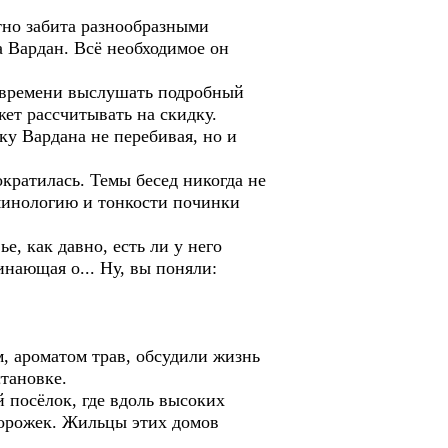
тно забита разнообразными
а Вардан. Всё необходимое он
т времени выслушать подробный
жет рассчитывать на скидку.
ку Вардана не перебивая, но и
кратилась. Темы бесед никогда не
рминологию и тонкости починки
е, как давно, есть ли у него
нающая о... Ну, вы поняли:
, ароматом трав, обсудили жизнь
становке.
 посёлок, где вдоль высоких
дорожек. Жильцы этих домов