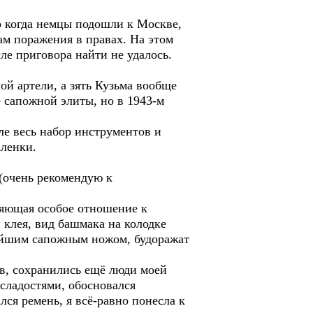
но когда немцы подошли к Москве,
ам поражения в правах. На этом
ле приговора найти не удалось.
й артели, а зять Кузьма вообще
 сапожной элиты, но в 1943-м
ле весь набор инструментов и
аленки.
 (очень рекомендую к
еляющая особое отношение к
 клея, вид башмака на колодке
ейшим сапожным ножом, будоражат
ов, сохранились ещё люди моей
 сладостями, обосновался
лся ремень, я всё-равно понесла к