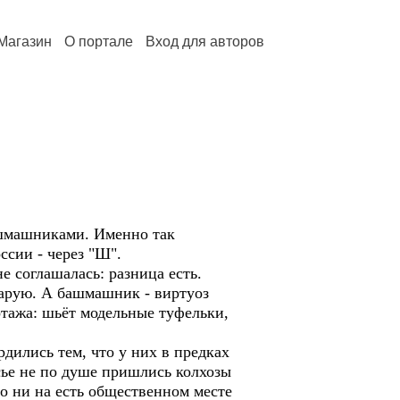
Магазин
О портале
Вход для авторов
шмашниками. Именно так
ссии - через "Ш".
е соглашалась: разница есть.
тарую. А башмашник - виртуоз
отажа: шьёт модельные туфельки,
дились тем, что у них в предках
сье не по душе пришлись колхозы
то ни на есть общественном месте