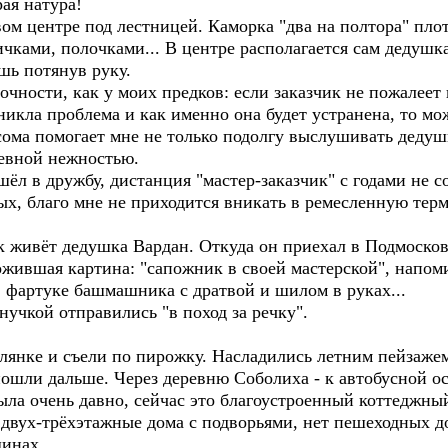
ая натура!
ом центре под лестницей. Каморка "два на полтора" пло
ками, полочками... В центре располагается сам дедушк
ишь потянув руку.
очности, как у моих предков: если заказчик не пожалее
никла проблема и как именно она будет устранена, то мо
ома помогает мне не только подолгу выслушивать дедуш
шевной нежностью.
л в дружбу, дистанция "мастер-заказчик" с годами не со
ых, благо мне не приходится вникать в ремесленную те
к живёт дедушка Вардан. Откуда он приехал в Подмосковь
жившая картина: "сапожник в своей мастерской", напоми
в фартуке башмашника с дратвой и шилом в руках...
внучкой отправились "в поход за речку".
лянке и съели по пирожку. Насладились летним пейзажем
пошли дальше. Через деревню Соболиха - к автобусной о
ла очень давно, сейчас это благоустроенный коттеджный
двух-трёхэтажные дома с подворьями, нет пешеходных 
шинах.