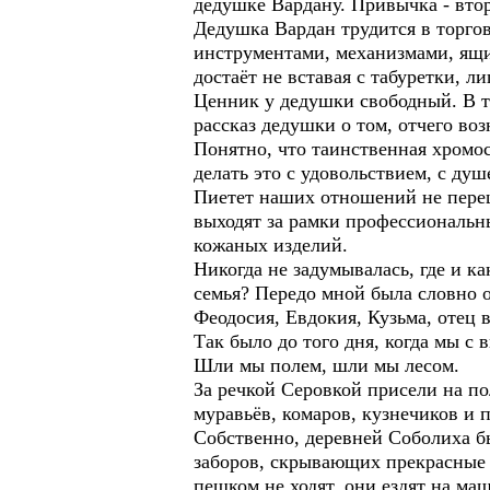
дедушке Вардану. Привычка - втор
Дедушка Вардан трудится в торгов
инструментами, механизмами, ящич
достаёт не вставая с табуретки, л
Ценник у дедушки свободный. В т
рассказ дедушки о том, отчего воз
Понятно, что таинственная хромос
делать это с удовольствием, с ду
Пиетет наших отношений не перешё
выходят за рамки профессиональн
кожаных изделий.
Никогда не задумывалась, где и ка
семья? Передо мной была словно о
Феодосия, Евдокия, Кузьма, отец 
Так было до того дня, когда мы с 
Шли мы полем, шли мы лесом.
За речкой Серовкой присели на по
муравьёв, комаров, кузнечиков и 
Собственно, деревней Соболиха бы
заборов, скрывающих прекрасные 
пешком не ходят, они ездят на ма