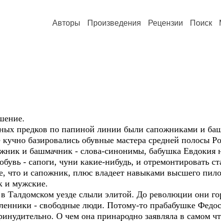
Авторы
Произведения
Рецензии
Поиск
шение.
ных предков по папиной линии были сапожниками и ба
е кучно базировались обувные мастера средней полосы Ро
ожник и башмачник - слова-синонимы, бабушка Евдокия н
бувь - сапоги, чуни какие-нибудь, и отремонтировать с
же, что и сапожник, плюс владеет навыками высшего пил
к и мужские.
в Талдомском уезде слыли элитой. До революции они гор
сленники - свободные люди. Потому-то прабабушке Федо
принудительно. О чем она принародно заявляла в самом ч