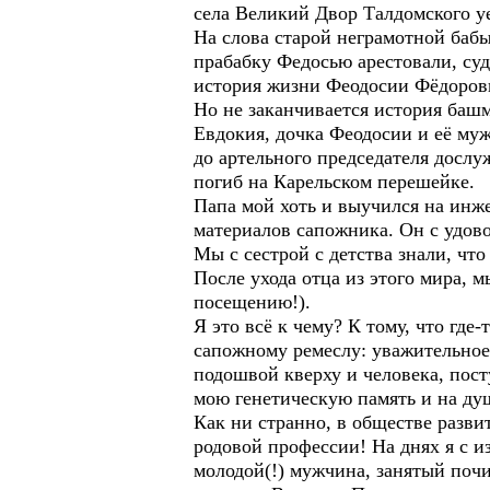
села Великий Двор Талдомского уе
На слова старой неграмотной бабы
прабабку Федосью арестовали, суд
история жизни Феодосии Фёдоровны
Но не заканчивается история баш
Евдокия, дочка Феодосии и её муж
до артельного председателя дослу
погиб на Карельском перешейке.
Папа мой хоть и выучился на инже
материалов сапожника. Он с удов
Мы с сестрой с детства знали, что 
После ухода отца из этого мира, 
посещению!).
Я это всё к чему? К тому, что гд
сапожному ремеслу: уважительное,
подошвой кверху и человека, по
мою генетическую память и на душ
Как ни странно, в обществе разв
родовой профессии! На днях я с и
молодой(!) мужчина, занятый почи