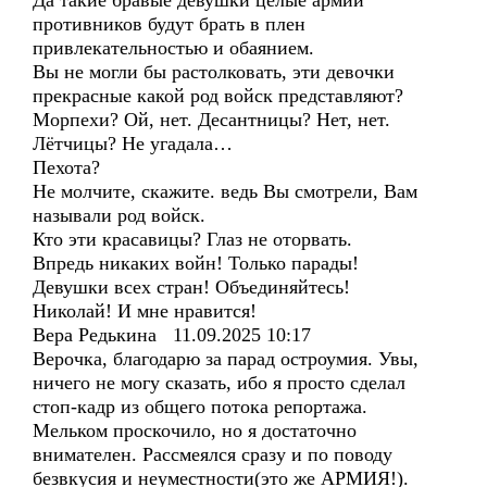
Да такие бравые девушки целые армии
противников будут брать в плен
привлекательностью и обаянием.
Вы не могли бы растолковать, эти девочки
прекрасные какой род войск представляют?
Морпехи? Ой, нет. Десантницы? Нет, нет.
Лётчицы? Не угадала…
Пехота?
Не молчите, скажите. ведь Вы смотрели, Вам
называли род войск.
Кто эти красавицы? Глаз не оторвать.
Впредь никаких войн! Только парады!
Девушки всех стран! Объединяйтесь!
Николай! И мне нравится!
Вера Редькина 11.09.2025 10:17
Верочка, благодарю за парад остроумия. Увы,
ничего не могу сказать, ибо я просто сделал
стоп-кадр из общего потока репортажа.
Мельком проскочило, но я достаточно
внимателен. Рассмеялся сразу и по поводу
безвкусия и неуместности(это же АРМИЯ!).