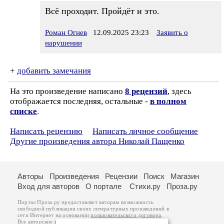
Всё проходит. Пройдёт и это.
Роман Огнев
12.09.2025 23:23
Заявить о
нарушении
+
добавить замечания
На это произведение написано
8 рецензий
, здесь
отображается последняя, остальные -
в полном
списке
.
Написать рецензию
Написать личное сообщение
Другие произведения автора Николай Пащенко
Авторы
Произведения
Рецензии
Поиск
Магазин
Вход для авторов
О портале
Стихи.ру
Проза.ру
Портал Проза.ру предоставляет авторам возможность
свободной публикации своих литературных произведений в
сети Интернет на основании
пользовательского договора
.
Все авторские права на произведения принадлежат авторам