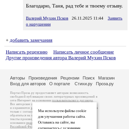
Благодарю, Таня, рад тебе и твоему отзыву.
Валерий Мухин Псков
26.11.2025 11:44
Заявить
о нарушении
+
добавить замечания
Написать рецензию
Написать личное сообщение
Другие произведения автора Валерий Мухин Псков
Авторы
Произведения
Рецензии
Поиск
Магазин
Вход для авторов
О портале
Стихи.ру
Проза.ру
Портал Проза.ру предоставляет авторам возможность
свободной публикации своих литературных произведений в
сети Интернет на основании
пользовательского договора
.
Все авторские права на произведения принадлежат авторам
и охраняются
законом
. Перепечатка произведений возможна
Мы используем файлы cookie
только с согласия его автора, к которому вы можете
обратиться на его авторской странице. Ответственность за
для улучшения работы сайта.
тексты произведений авторы несут самостоятельно на
Оставаясь на сайте, вы
основании
правил публикации
и
законодательства
Российской Федерации
. Данные пользователей
соглашаетесь с условиями