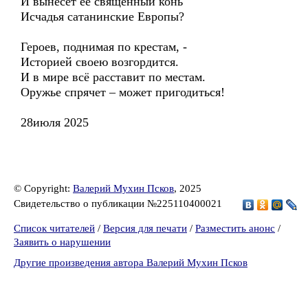
И вынесет её священный конь
Исчадья сатанинские Европы?
Героев, поднимая по крестам, -
Историей своею возгордится.
И в мире всё расставит по местам.
Оружье спрячет – может пригодиться!
28июля 2025
© Copyright:
Валерий Мухин Псков
, 2025
Свидетельство о публикации №225110400021
Список читателей
/
Версия для печати
/
Разместить анонс
/
Заявить о нарушении
Другие произведения автора Валерий Мухин Псков