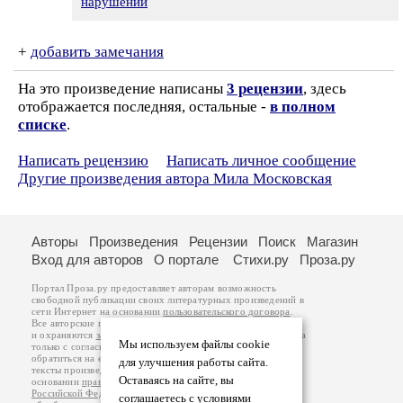
нарушении
+
добавить замечания
На это произведение написаны
3 рецензии
, здесь
отображается последняя, остальные -
в полном
списке
.
Написать рецензию
Написать личное сообщение
Другие произведения автора Мила Московская
Авторы
Произведения
Рецензии
Поиск
Магазин
Вход для авторов
О портале
Стихи.ру
Проза.ру
Портал Проза.ру предоставляет авторам возможность
свободной публикации своих литературных произведений в
сети Интернет на основании
пользовательского договора
.
Все авторские права на произведения принадлежат авторам
и охраняются
законом
. Перепечатка произведений возможна
Мы используем файлы cookie
только с согласия его автора, к которому вы можете
обратиться на его авторской странице. Ответственность за
для улучшения работы сайта.
тексты произведений авторы несут самостоятельно на
Оставаясь на сайте, вы
основании
правил публикации
и
законодательства
Российской Федерации
. Данные пользователей
соглашаетесь с условиями