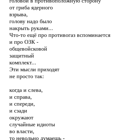
головой в противоположную сторону
от гриба ядерного
взрыва,
голову надо было
накрыть руками...
Что-то ещё про противогаз вспоминается
и про ОЗК -
общевойсковой
защитный
комплект...
Эти мысли приходят
не просто так:
когда и слева,
и справа,
и спереди,
и сзади
окружают
случайные идиоты
во власти,
то невольно думаешь -