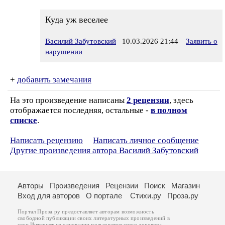
Куда уж веселее
Василий Забутовский
10.03.2026 21:44
Заявить о
нарушении
+
добавить замечания
На это произведение написаны
2 рецензии
, здесь
отображается последняя, остальные -
в полном
списке
.
Написать рецензию
Написать личное сообщение
Другие произведения автора Василий Забутовский
Авторы
Произведения
Рецензии
Поиск
Магазин
Вход для авторов
О портале
Стихи.ру
Проза.ру
Портал Проза.ру предоставляет авторам возможность
свободной публикации своих литературных произведений в
сети Интернет на основании
пользовательского договора
.