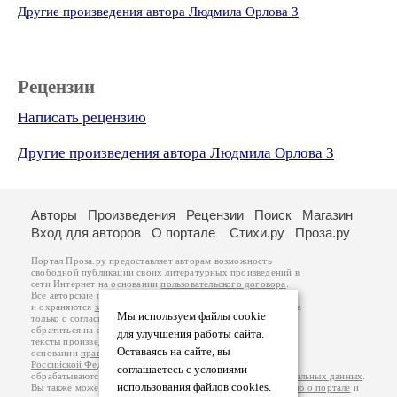
Другие произведения автора Людмила Орлова 3
Рецензии
Написать рецензию
Другие произведения автора Людмила Орлова 3
Авторы
Произведения
Рецензии
Поиск
Магазин
Вход для авторов
О портале
Стихи.ру
Проза.ру
Портал Проза.ру предоставляет авторам возможность
свободной публикации своих литературных произведений в
сети Интернет на основании
пользовательского договора
.
Все авторские права на произведения принадлежат авторам
и охраняются
законом
. Перепечатка произведений возможна
Мы используем файлы cookie
только с согласия его автора, к которому вы можете
обратиться на его авторской странице. Ответственность за
для улучшения работы сайта.
тексты произведений авторы несут самостоятельно на
Оставаясь на сайте, вы
основании
правил публикации
и
законодательства
Российской Федерации
. Данные пользователей
соглашаетесь с условиями
обрабатываются на основании
Политики обработки персональных данных
.
использования файлов cookies.
Вы также можете посмотреть более подробную
информацию о портале
и