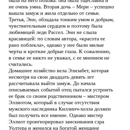
была на него похожа: она была тщеславна и
не очень умна. Вторая дочь – Мери – успешно
вышла замуж и жила отдельно от семьи.
Третья, Энн, обладала тонким умом и добрым,
чувствительным сердцем и поэтому была
любимицей леди Рассел. Энн не слыла
красавицей: по словам автора, «красота ее
рано поблекла», однако у нее были милые
черты и кроткие добрые глаза. К сожалению,
в семье ее никто не уважал, с ее мнением не
считались.
Домашнее хозяйство вела Элизабет, которая
несмотря на свои двадцать девять лет
рассчитывала выйти замуж. До начала
описываемых событий отец пытался устроить
ее брак со своим родственником – мистером
Эллиотом, который в случае отсутствия
мужского наследника Киллинч-холла должен
был получить все имение. Однако мистер
Эллиот проигнорировал заискивания сэра
Уолтера и женился на богатой женщине