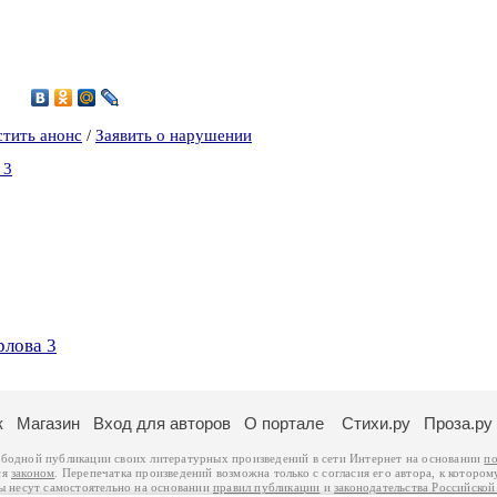
2
стить анонс
/
Заявить о нарушении
 3
рлова 3
к
Магазин
Вход для авторов
О портале
Стихи.ру
Проза.ру
ободной публикации своих литературных произведений в сети Интернет на основании
по
ся
законом
. Перепечатка произведений возможна только с согласия его автора, к котором
ры несут самостоятельно на основании
правил публикации
и
законодательства Российско