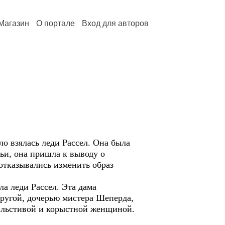
Магазин
О портале
Вход для авторов
ло взялась леди Рассел. Она была
мьи, она пришла к выводу о
 отказывались изменить образ
а леди Рассел. Эта дама
одругой, дочерью мистера Шеперда,
а льстивой и корыстной женщиной.