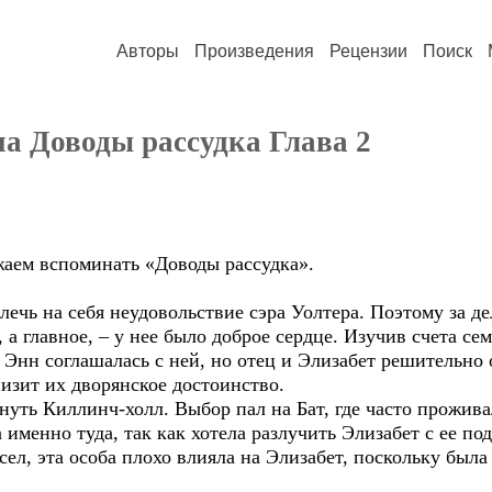
Авторы
Произведения
Рецензии
Поиск
а Доводы рассудка Глава 2
жаем вспоминать «Доводы рассудка».
ечь на себя неудовольствие сэра Уолтера. Поэтому за де
а главное, – у нее было доброе сердце. Изучив счета се
 Энн соглашалась с ней, но отец и Элизабет решительно
низит их дворянское достоинство.
уть Киллинч-холл. Выбор пал на Бат, где часто проживал
 именно туда, так как хотела разлучить Элизабет с ее п
ел, эта особа плохо влияла на Элизабет, поскольку был