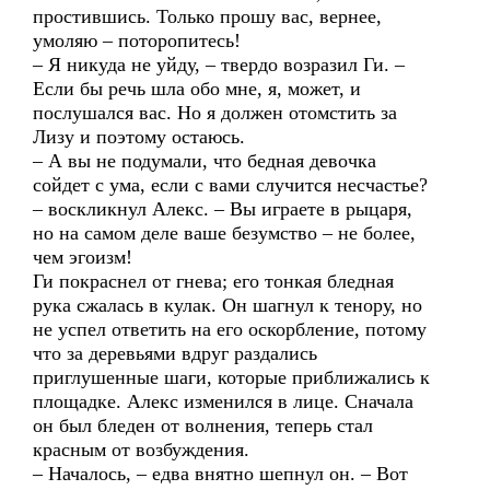
простившись. Только прошу вас, вернее,
умоляю – поторопитесь!
– Я никуда не уйду, – твердо возразил Ги. –
Если бы речь шла обо мне, я, может, и
послушался вас. Но я должен отомстить за
Лизу и поэтому остаюсь.
– А вы не подумали, что бедная девочка
сойдет с ума, если с вами случится несчастье?
– воскликнул Алекс. – Вы играете в рыцаря,
но на самом деле ваше безумство – не более,
чем эгоизм!
Ги покраснел от гнева; его тонкая бледная
рука сжалась в кулак. Он шагнул к тенору, но
не успел ответить на его оскорбление, потому
что за деревьями вдруг раздались
приглушенные шаги, которые приближались к
площадке. Алекс изменился в лице. Сначала
он был бледен от волнения, теперь стал
красным от возбуждения.
– Началось, – едва внятно шепнул он. – Вот