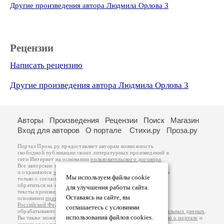
Другие произведения автора Людмила Орлова 3
Рецензии
Написать рецензию
Другие произведения автора Людмила Орлова 3
Авторы
Произведения
Рецензии
Поиск
Магазин
Вход для авторов
О портале
Стихи.ру
Проза.ру
Портал Проза.ру предоставляет авторам возможность
свободной публикации своих литературных произведений в
сети Интернет на основании
пользовательского договора
.
Все авторские права на произведения принадлежат авторам
и охраняются
законом
. Перепечатка произведений возможна
Мы используем файлы cookie
только с согласия его автора, к которому вы можете
обратиться на его авторской странице. Ответственность за
для улучшения работы сайта.
тексты произведений авторы несут самостоятельно на
Оставаясь на сайте, вы
основании
правил публикации
и
законодательства
Российской Федерации
. Данные пользователей
соглашаетесь с условиями
обрабатываются на основании
Политики обработки персональных данных
.
использования файлов cookies.
Вы также можете посмотреть более подробную
информацию о портале
и