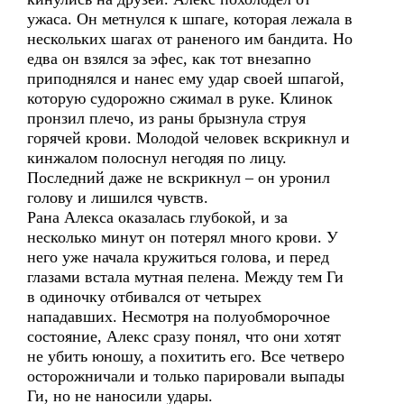
ужаса. Он метнулся к шпаге, которая лежала в
нескольких шагах от раненого им бандита. Но
едва он взялся за эфес, как тот внезапно
приподнялся и нанес ему удар своей шпагой,
которую судорожно сжимал в руке. Клинок
пронзил плечо, из раны брызнула струя
горячей крови. Молодой человек вскрикнул и
кинжалом полоснул негодяя по лицу.
Последний даже не вскрикнул – он уронил
голову и лишился чувств.
Рана Алекса оказалась глубокой, и за
несколько минут он потерял много крови. У
него уже начала кружиться голова, и перед
глазами встала мутная пелена. Между тем Ги
в одиночку отбивался от четырех
нападавших. Несмотря на полуобморочное
состояние, Алекс сразу понял, что они хотят
не убить юношу, а похитить его. Все четверо
осторожничали и только парировали выпады
Ги, но не наносили удары.