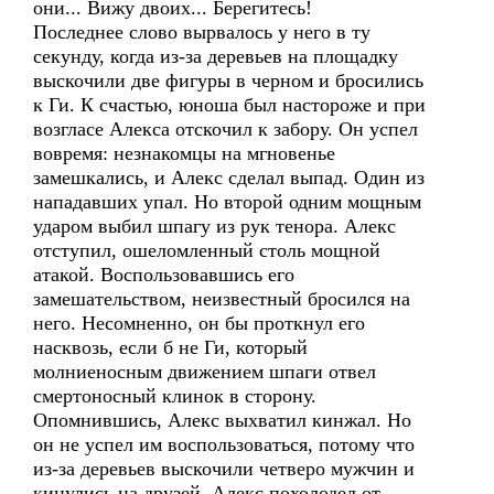
они... Вижу двоих... Берегитесь!
Последнее слово вырвалось у него в ту
секунду, когда из-за деревьев на площадку
выскочили две фигуры в черном и бросились
к Ги. К счастью, юноша был настороже и при
возгласе Алекса отскочил к забору. Он успел
вовремя: незнакомцы на мгновенье
замешкались, и Алекс сделал выпад. Один из
нападавших упал. Но второй одним мощным
ударом выбил шпагу из рук тенора. Алекс
отступил, ошеломленный столь мощной
атакой. Воспользовавшись его
замешательством, неизвестный бросился на
него. Несомненно, он бы проткнул его
насквозь, если б не Ги, который
молниеносным движением шпаги отвел
смертоносный клинок в сторону.
Опомнившись, Алекс выхватил кинжал. Но
он не успел им воспользоваться, потому что
из-за деревьев выскочили четверо мужчин и
кинулись на друзей. Алекс похолодел от