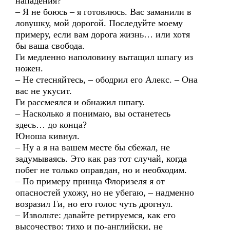
нападения?
– Я не боюсь – я готовлюсь. Вас заманили в
ловушку, мой дорогой. Последуйте моему
примеру, если вам дорога жизнь… или хотя
бы ваша свобода.
Ги медленно наполовину вытащил шпагу из
ножен.
– Не стесняйтесь, – ободрил его Алекс. – Она
вас не укусит.
Ги рассмеялся и обнажил шпагу.
– Насколько я понимаю, вы останетесь
здесь… до конца?
Юноша кивнул.
– Ну а я на вашем месте бы сбежал, не
задумываясь. Это как раз тот случай, когда
побег не только оправдан, но и необходим.
– По примеру принца Флоризеля я от
опасностей ухожу, но не убегаю, – надменно
возразил Ги, но его голос чуть дрогнул.
– Извольте: давайте ретируемся, как его
высочество: тихо и по-английски, не