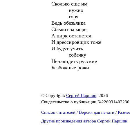
Сколько еще им
нужно
горя
Ведь обезьянка
Сбежит за море
А цирк останется
И дрессировщик тоже
И будут учить
собачку
Ненавидеть русские
Безбожные рожи
© Copyright:
Сергей Паршин
, 2026
Свидетельство о публикации №22603140223
Список читателей
/
Версия для печати
/
Разме
Другие произведения автора Сергей Паршин