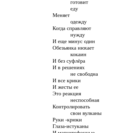
готовит
еду
Меняет
одежду
Когда справляют
нужду
И еще минус один
Обезьянка нюхает
кокаин
И без суфлёра
И в решениях
не свободна
И все крики
И жесты ее
Это реакция
неспособная
Контролировать
свои вулканы
Руки -крюки
Глаза-истуканы
И магнитофонные