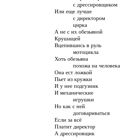
с дрессировщиком
Или еще лучше
с директором
цирка
А не с их обезьяной
Крушащей
Вцепившись в руль
мотоцикла
Хоть обезьяна
похожа на человека
Она ест ложкой
Пьет из кружки
И у нее подгузник
И механические
игрушки
Но как с ней
договариваться
Если за всё
Платит директор
А дрессировщик