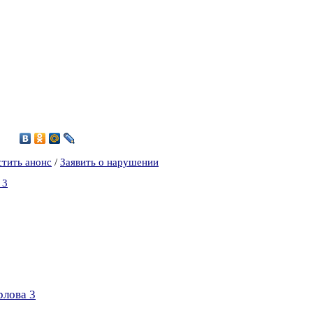
1
стить анонс
/
Заявить о нарушении
 3
рлова 3