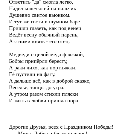
Ответить "да" смогла легко,
Надел колечко ей на пальчик
Душевно свитое вьюнком.
И тут же гости в шумном баре
Пришли глазеть, как под венец
Ведёт весну обычный парень,
А с ними князь - его отец.
Медведи с целой мёда фляжкой,
Бобры припёрли бересту,
А раки лихо, как портняжки,
Её пустили на фату.
А дальше всё, как в доброй сказке,
Веселье, танцы до утра.
А утром разом стихли пляски
И жить в любви пришла пора...
Дорогие Друзья, всех с Праздником Победы!
Мира, Добра и благополучия!