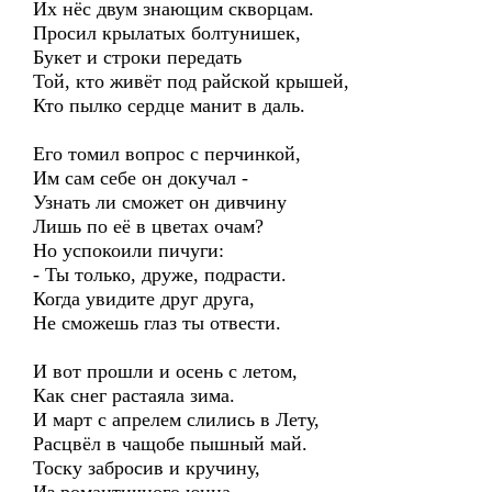
Их нёс двум знающим скворцам.
Просил крылатых болтунишек,
Букет и строки передать
Той, кто живёт под райской крышей,
Кто пылко сердце манит в даль.
Его томил вопрос с перчинкой,
Им сам себе он докучал -
Узнать ли сможет он дивчину
Лишь по её в цветах очам?
Но успокоили пичуги:
- Ты только, друже, подрасти.
Когда увидите друг друга,
Не сможешь глаз ты отвести.
И вот прошли и осень с летом,
Как снег растаяла зима.
И март с апрелем слились в Лету,
Расцвёл в чащобе пышный май.
Тоску забросив и кручину,