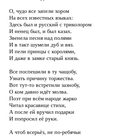
О, чудо все запели хором
На всех известных языках:
Здесь был и русский с триколором
И ненец был, и был казах.
Звенела песня над полями
И в такт шумели дуб и вяз.
И пели принцы с королями,
И даже в замке старый князь.
Все поспешили в ту чащобу,
Узнать причину торжества.
Вот тут-то встретили зазнобу,
О ком давно идёт молва.
Поэт при всём народе жарко
Читал красавице стихи,
А после ей вручил подарки
И попросил её руки.
А чтоб всерьёз, не по-ребячьи