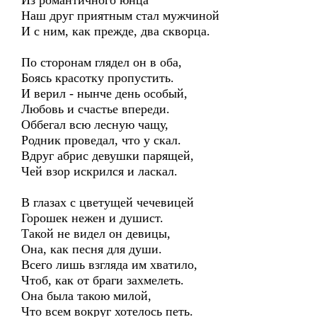
Из романтичного юнца
Наш друг приятным стал мужчиной
И с ним, как прежде, два скворца.
По сторонам глядел он в оба,
Боясь красотку пропустить.
И верил - нынче день особый,
Любовь и счастье впереди.
Оббегал всю лесную чащу,
Родник проведал, что у скал.
Вдруг абрис девушки парящей,
Чей взор искрился и ласкал.
В глазах с цветущей чечевицей
Горошек нежен и душист.
Такой не видел он девицы,
Она, как песня для души.
Всего лишь взгляда им хватило,
Чтоб, как от браги захмелеть.
Она была такою милой,
Что всем вокруг хотелось петь.