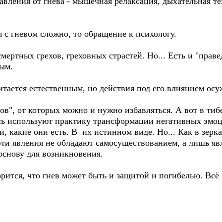
вления от гнева - мышечная релаксация, дыхательная те
я с гневом сложно, то обращение к психологу.
смертных грехов, греховных страстей. Но... Есть и "пра
ным.
итается естественным, но действия под его влиянием осу
дов", от которых можно и нужно избавляться. А вот в ти
есь используют практику трансформации негативных эмоц
, какие они есть. В их истинном виде. Но... Как в зерк
 эти явления не обладают самосуществованием, а лишь яв
 основу для возникновения.
рится, что гнев может быть и защитой и погибелью. Всё 