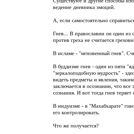
Существуют и другие способы изба
ведение дневника эмоций.
А, если самостоятельно справитьс
Гнев... В православии он один из 
против греха не считается грехов
В исламе - "мгновенный гнев". Сч
В буддизме гнев - один из пяти "я
"зеркалоподобную мудрость" - зд
видеть предметы и явления, такими
заключается в осознании, что все
сознания. И вот тогда гнев теряет
В индуизме - в "Махабхарате" гово
его контролировать.
Что же получается?