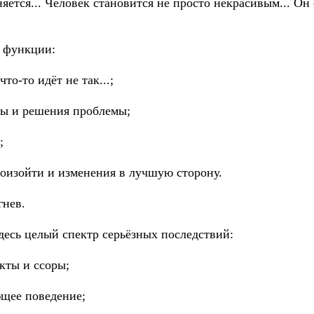
ется... Человек становится не просто некрасивым... Он
е функции:
то-то идёт не так...;
ты и решения проблемы;
;
произойти и изменения в лучшую сторону.
гнев.
десь целый спектр серьёзных последствий:
кты и ссоры;
ющее поведение;