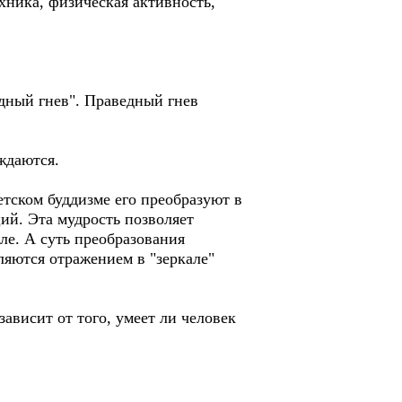
хника, физическая активность,
ведный гнев". Праведный гнев
ждаются.
бетском буддизме его преобразуют в
ий. Эта мудрость позволяет
але. А суть преобразования
ляются отражением в "зеркале"
зависит от того, умеет ли человек