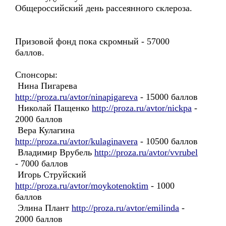
Общероссийский день рассеянного склероза.
Призовой фонд пока скромный - 57000
баллов.
Спонсоры:
Нина Пигарева
http://proza.ru/avtor/ninapigareva
- 15000 баллов
Николай Пащенко
http://proza.ru/avtor/nickpa
-
2000 баллов
Вера Кулагина
http://proza.ru/avtor/kulaginavera
- 10500 баллов
Владимир Врубель
http://proza.ru/avtor/vvrubel
- 7000 баллов
Игорь Струйский
http://proza.ru/avtor/moykotenoktim
- 1000
баллов
Элина Плант
http://proza.ru/avtor/emilinda
-
2000 баллов