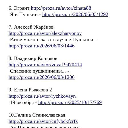
6. Эгрант
http://proza.ru/avtor/zinata88
Я и Пушкин -
http://proza.ru/2026/06/03/1292
7. Алексей Жарёнов
http://proza.ru/avtor/alexzharyonov
Разве можно сказать лучше Пушкина -
http://proza.ru/2026/06/03/1446
8. Владимир Конюков
http://proza.ru/avtor/vova19470414
Спасение пушкинианы... -
http://proza.ru/2026/06/03/1206
9. Елена Рыжкова 2
http://proza.ru/avtor/ryzhkovayn
19 октября -
http://proza.ru/2025/10/17/769
10.Галина Станиславская
http://proza.ru/avtor/cnfybckfcrfz
Ах Шурочка, какие ваши годы -