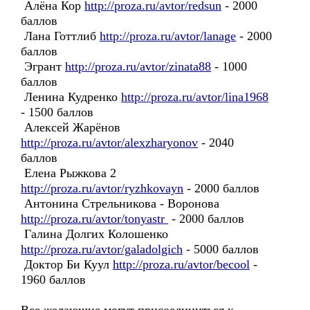
Алёна Кор
http://proza.ru/avtor/redsun
- 2000
баллов
Лана Готтлиб
http://proza.ru/avtor/lanage
- 2000
баллов
Эгрант
http://proza.ru/avtor/zinata88
- 1000
баллов
Ленина Кудренко
http://proza.ru/avtor/lina1968
- 1500 баллов
Алексей Жарёнов
http://proza.ru/avtor/alexzharyonov
- 2040
баллов
Елена Рыжкова 2
http://proza.ru/avtor/ryzhkovayn
- 2000 баллов
Антонина Стрельникова - Воронова
http://proza.ru/avtor/tonyastr
- 2000 баллов
Галина Долгих Колошенко
http://proza.ru/avtor/galadolgich
- 5000 баллов
Доктор Би Куул
http://proza.ru/avtor/becool
-
1960 баллов