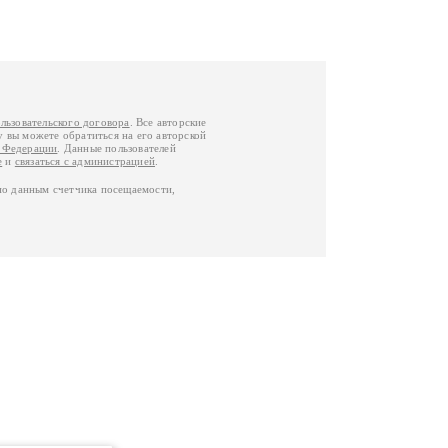
льзовательского договора
. Все авторские
у вы можете обратиться на его авторской
й Федерации
. Данные пользователей
е
и
связаться с администрацией
.
по данным счетчика посещаемости,