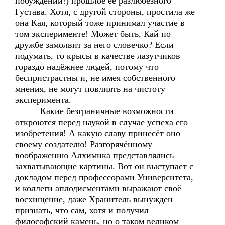
побуждений!) прошлое её разлюбезного
Густава. Хотя, с другой стороны, простила же
она Кая, который тоже принимал участие в
том эксперименте! Может быть, Кай по
дружбе замолвит за него словечко? Если
подумать, то крысы в качестве лазутчиков
гораздо надёжнее людей, потому что
беспристрастны и, не имея собственного
мнения, не могут повлиять на чистоту
эксперимента.
Какие безграничные возможности
откроются перед наукой в случае успеха его
изобретения! А какую славу принесёт оно
своему создателю! Разгорячённому
воображению Алхимика представлялись
захватывающие картины. Вот он выступает с
докладом перед профессорами Университета,
и коллеги аплодисментами выражают своё
восхищение, даже Хранитель вынужден
признать, что сам, хотя и получил
философский камень, но о таком великом