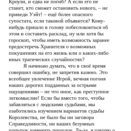
Кроули, и едва не погиб? А если его не
станет, кто сможет остановить нового, – не
приведи Уэйт! – ещё более опасного
супостата, если таковой объявится? Кому-
нибудь пришло в голову побеспокоиться об
этом и составить расклад, ну или хотя бы
гороскоп, чтобы иметь возможность заранее
предостеречь Хранителя о возможных
покушениях на его жизнь или о каких-либо
иных трагических случайностях?
Я начинаю думать, что в своё время
совершил ошибку, не запретив казино. Это
всеобщее увлечение Игрой, вечная погоня
наших дорогих подданных за острыми
ощущениями – не что иное, как преступное
легкомыслие! Если бы вместо того, чтобы
забавляться с людскими судьбами, мы
озаботились изучением вариантов судьбы
Королевства, не было бы ни заговора
Справедливости, ни ваших безумных
попыток изменить прошлое. Да-да, я говорю о