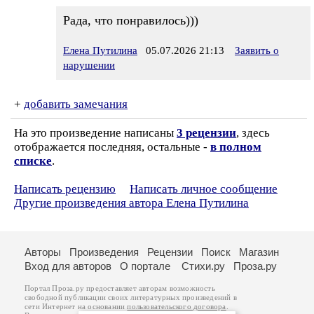
Рада, что понравилось)))
Елена Путилина
05.07.2026 21:13
Заявить о
нарушении
+
добавить замечания
На это произведение написаны
3 рецензии
, здесь
отображается последняя, остальные -
в полном
списке
.
Написать рецензию
Написать личное сообщение
Другие произведения автора Елена Путилина
Авторы
Произведения
Рецензии
Поиск
Магазин
Вход для авторов
О портале
Стихи.ру
Проза.ру
Портал Проза.ру предоставляет авторам возможность
свободной публикации своих литературных произведений в
сети Интернет на основании
пользовательского договора
.