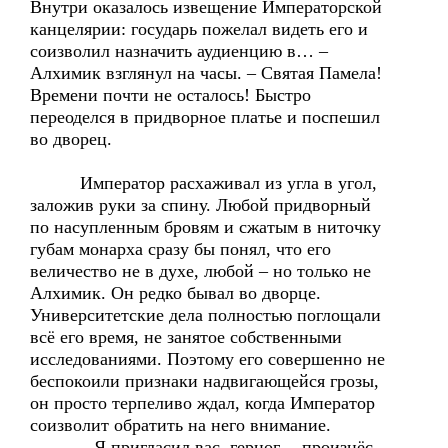
Внутри оказалось извещение Императорской
канцелярии: государь пожелал видеть его и
соизволил назначить аудиенцию в… –
Алхимик взглянул на часы. – Святая Памела!
Времени почти не осталось! Быстро
переоделся в придворное платье и поспешил
во дворец.
Император расхаживал из угла в угол,
заложив руки за спину. Любой придворный
по насупленным бровям и сжатым в ниточку
губам монарха сразу бы понял, что его
величество не в духе, любой – но только не
Алхимик. Он редко бывал во дворце.
Университетские дела полностью поглощали
всё его время, не занятое собственными
исследованиями. Поэтому его совершенно не
беспокоили признаки надвигающейся грозы,
он просто терпеливо ждал, когда Император
соизволит обратить на него внимание.
– Я пригласил вас, герцог, – произнёс,