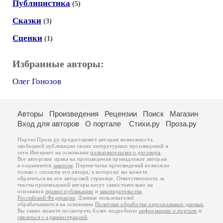
Публицистика
(5)
Сказки
(3)
Сценки
(1)
Избранные авторы:
Олег Гонозов
Авторы
Произведения
Рецензии
Поиск
Магазин
Вход для авторов
О портале
Стихи.ру
Проза.ру
Портал Проза.ру предоставляет авторам возможность
свободной публикации своих литературных произведений в
сети Интернет на основании
пользовательского договора
.
Все авторские права на произведения принадлежат авторам
и охраняются
законом
. Перепечатка произведений возможна
только с согласия его автора, к которому вы можете
обратиться на его авторской странице. Ответственность за
тексты произведений авторы несут самостоятельно на
основании
правил публикации
и
законодательства
Российской Федерации
. Данные пользователей
обрабатываются на основании
Политики обработки персональных данных
.
Вы также можете посмотреть более подробную
информацию о портале
и
связаться с администрацией
.