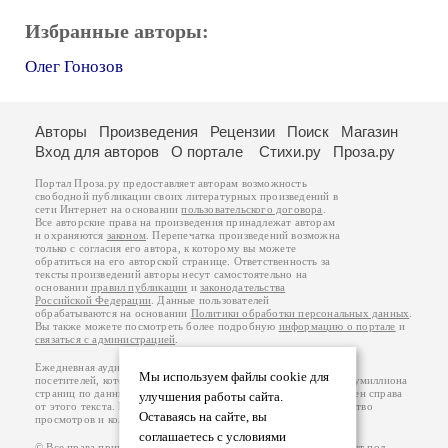
Избранные авторы:
Олег Гонозов
Авторы
Произведения
Рецензии
Поиск
Магазин
Вход для авторов
О портале
Стихи.ру
Проза.ру
Портал Проза.ру предоставляет авторам возможность
свободной публикации своих литературных произведений в
сети Интернет на основании
пользовательского договора
.
Все авторские права на произведения принадлежат авторам
и охраняются
законом
. Перепечатка произведений возможна
только с согласия его автора, к которому вы можете
обратиться на его авторской странице. Ответственность за
тексты произведений авторы несут самостоятельно на
основании
правил публикации
и
законодательства
Российской Федерации
. Данные пользователей
обрабатываются на основании
Политики обработки персональных данных
.
Вы также можете посмотреть более подробную
информацию о портале
и
связаться с администрацией
.
Ежедневная аудитория портала Проза.ру – порядка 100 тысяч
Мы используем файлы cookie для
посетителей, которые в общей сумме просматривают более полумиллиона
страниц по данным счетчика посещаемости, который расположен справа
улучшения работы сайта.
от этого текста. В каждой графе указано по две цифры: количество
Оставаясь на сайте, вы
просмотров и количество посетителей.
соглашаетесь с условиями
© Все права принадлежат авторам, 2000-2026. Портал работает под