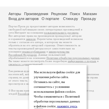
Авторы
Произведения
Рецензии
Поиск
Магазин
Вход для авторов
О портале
Стихи.ру
Проза.ру
Портал Проза.ру предоставляет авторам возможность
свободной публикации своих литературных произведений в
сети Интернет на основании
пользовательского договора
.
Все авторские права на произведения принадлежат авторам
и охраняются
законом
. Перепечатка произведений возможна
только с согласия его автора, к которому вы можете
обратиться на его авторской странице. Ответственность за
тексты произведений авторы несут самостоятельно на
основании
правил публикации
и
законодательства
Российской Федерации
. Данные пользователей
обрабатываются на основании
Политики обработки персональных данных
.
Вы также можете посмотреть более подробную
информацию о портале
и
связаться с администрацией
.
Ежедневная аудитория портала Проза.ру – порядка 100 тысяч
Мы используем файлы cookie для
посетителей, которые в общей сумме просматривают более полумиллиона
улучшения работы сайта.
страниц по данным счетчика посещаемости, который расположен справа
от этого текста. В каждой графе указано по две цифры: количество
Оставаясь на сайте, вы
просмотров и количество посетителей.
соглашаетесь с условиями
© Все права принадлежат авторам, 2000-2026. Портал работает под
использования файлов cookies.
эгидой
Российского союза писателей
.
18+
Чтобы ознакомиться с Политикой
обработки персональных данных
и файлов cookie,
нажмите здесь
.