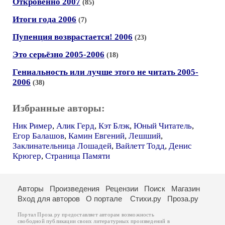
Откровенно 2007
(85)
Итоги года 2006
(7)
Пупенция возврастается! 2006
(23)
Это серьёзно 2005-2006
(18)
Гениальность или лучше этого не читать 2005-
2006
(38)
Избранные авторы:
Ник Ример
,
Алик Герд
,
Кэт Блэк
,
Юный Читатель
,
Егор Балашов
,
Камин Евгений
,
Лешший
,
Заклинательница Лошадей
,
Вайлетт Тодд
,
Денис
Крюгер
,
Страница Памяти
Авторы
Произведения
Рецензии
Поиск
Магазин
Вход для авторов
О портале
Стихи.ру
Проза.ру
Портал Проза.ру предоставляет авторам возможность
свободной публикации своих литературных произведений в