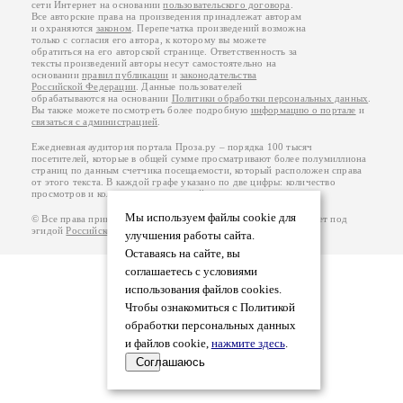
сети Интернет на основании
пользовательского договора
.
Все авторские права на произведения принадлежат авторам
и охраняются
законом
. Перепечатка произведений возможна
только с согласия его автора, к которому вы можете
обратиться на его авторской странице. Ответственность за
тексты произведений авторы несут самостоятельно на
основании
правил публикации
и
законодательства
Российской Федерации
. Данные пользователей
обрабатываются на основании
Политики обработки персональных данных
.
Вы также можете посмотреть более подробную
информацию о портале
и
связаться с администрацией
.
Ежедневная аудитория портала Проза.ру – порядка 100 тысяч
посетителей, которые в общей сумме просматривают более полумиллиона
страниц по данным счетчика посещаемости, который расположен справа
от этого текста. В каждой графе указано по две цифры: количество
просмотров и количество посетителей.
Мы используем файлы cookie для
© Все права принадлежат авторам, 2000-2026. Портал работает под
эгидой
Российского союза писателей
.
18+
улучшения работы сайта.
Оставаясь на сайте, вы
соглашаетесь с условиями
использования файлов cookies.
Чтобы ознакомиться с Политикой
обработки персональных данных
и файлов cookie,
нажмите здесь
.
Соглашаюсь