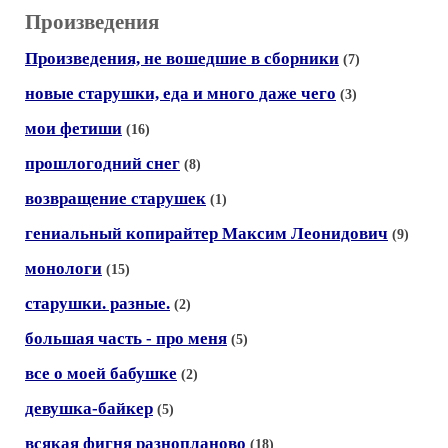
Произведения
Произведения, не вошедшие в сборники
(7)
новые старушки, еда и много даже чего
(3)
мои фетиши
(16)
прошлогодний снег
(8)
возвращение старушек
(1)
гениальный копирайтер Максим Леонидович
(9)
монологи
(15)
старушки. разные.
(2)
большая часть - про меня
(5)
все о моей бабушке
(2)
девушка-байкер
(5)
всякая фигня разнопланово
(18)