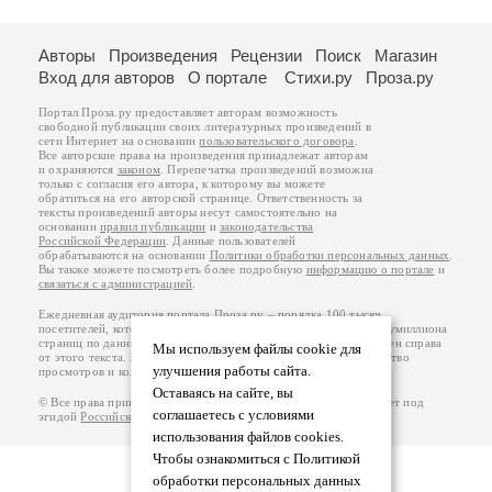
Авторы
Произведения
Рецензии
Поиск
Магазин
Вход для авторов
О портале
Стихи.ру
Проза.ру
Портал Проза.ру предоставляет авторам возможность
свободной публикации своих литературных произведений в
сети Интернет на основании
пользовательского договора
.
Все авторские права на произведения принадлежат авторам
и охраняются
законом
. Перепечатка произведений возможна
только с согласия его автора, к которому вы можете
обратиться на его авторской странице. Ответственность за
тексты произведений авторы несут самостоятельно на
основании
правил публикации
и
законодательства
Российской Федерации
. Данные пользователей
обрабатываются на основании
Политики обработки персональных данных
.
Вы также можете посмотреть более подробную
информацию о портале
и
связаться с администрацией
.
Ежедневная аудитория портала Проза.ру – порядка 100 тысяч
посетителей, которые в общей сумме просматривают более полумиллиона
страниц по данным счетчика посещаемости, который расположен справа
Мы используем файлы cookie для
от этого текста. В каждой графе указано по две цифры: количество
улучшения работы сайта.
просмотров и количество посетителей.
Оставаясь на сайте, вы
© Все права принадлежат авторам, 2000-2026. Портал работает под
соглашаетесь с условиями
эгидой
Российского союза писателей
.
18+
использования файлов cookies.
Чтобы ознакомиться с Политикой
обработки персональных данных