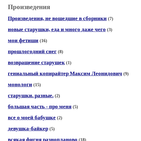
Произведения
Произведения, не вошедшие в сборники
(7)
новые старушки, еда и много даже чего
(3)
мои фетиши
(16)
прошлогодний снег
(8)
возвращение старушек
(1)
гениальный копирайтер Максим Леонидович
(9)
монологи
(15)
старушки. разные.
(2)
большая часть - про меня
(5)
все о моей бабушке
(2)
девушка-байкер
(5)
всякая фигня разнопланово
(18)