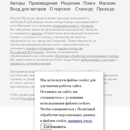
Авторы
Произведения
Рецензии
Поиск
Магазин
Вход для авторов
О портале
Стихи.ру
Проза.ру
Портал Проза.ру предоставляет авторам возможность
свободной публикации своих литературных произведений в
сети Интернет на основании
пользовательского договора
.
Все авторские права на произведения принадлежат авторам
и охраняются
законом
. Перепечатка произведений возможна
только с согласия его автора, к которому вы можете
обратиться на его авторской странице. Ответственность за
тексты произведений авторы несут самостоятельно на
основании
правил публикации
и
законодательства
Российской Федерации
. Данные пользователей
обрабатываются на основании
Политики обработки персональных данных
.
Вы также можете посмотреть более подробную
информацию о портале
и
связаться с администрацией
.
Ежедневная аудитория портала Проза.ру – порядка 100 тысяч
посетителей, которые в общей сумме просматривают более полумиллиона
страниц по данным счетчика посещаемости, который расположен справа
Мы используем файлы cookie для
от этого текста. В каждой графе указано по две цифры: количество
улучшения работы сайта.
просмотров и количество посетителей.
Оставаясь на сайте, вы
© Все права принадлежат авторам, 2000-2026. Портал работает под
соглашаетесь с условиями
эгидой
Российского союза писателей
.
18+
использования файлов cookies.
Чтобы ознакомиться с Политикой
обработки персональных данных
и файлов cookie,
нажмите здесь
.
Соглашаюсь