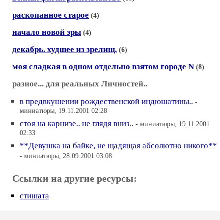
раскопанное старое
(4)
начало новой эры
(4)
декабрь. худшее из зрелищ.
(6)
моя сладкая в одном отдельно взятом городе N
(8)
разное... для реальных Личностей..
в предвкушении рождественской индюшатины..
-
миниатюры, 19.11.2001 02:28
стоя на карнизе.. не глядя вниз..
- миниатюры, 19.11.2001
02:33
**Девушка на байке, не щадящая абсолютно никого**
- миниатюры, 28.09.2001 03:08
Ссылки на другие ресурсы:
стишата