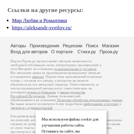
Ссылки на другие ресурсы:
Мир Любви и Романтики
https://aleksandr-svetlov.ru/
Авторы
Произведения
Рецензии
Поиск
Магазин
Вход для авторов
О портале
Стихи.ру
Проза.ру
Портал Проза.ру предоставляет авторам возможность
свободной публикации своих литературных произведений в
сети Интернет на основании
пользовательского договора
.
Все авторские права на произведения принадлежат авторам
и охраняются
законом
. Перепечатка произведений возможна
только с согласия его автора, к которому вы можете
обратиться на его авторской странице. Ответственность за
тексты произведений авторы несут самостоятельно на
основании
правил публикации
и
законодательства
Российской Федерации
. Данные пользователей
обрабатываются на основании
Политики обработки персональных данных
.
Вы также можете посмотреть более подробную
информацию о портале
и
связаться с администрацией
.
Ежедневная аудитория портала Проза.ру – порядка 100 тысяч
Мы используем файлы cookie для
посетителей, которые в общей сумме просматривают более полумиллиона
страниц по данным счетчика посещаемости, который расположен справа
улучшения работы сайта.
от этого текста. В каждой графе указано по две цифры: количество
Оставаясь на сайте, вы
просмотров и количество посетителей.