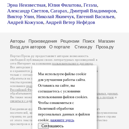
Эрна Неизвестная
,
Юлия Филатова
,
Гезэла
,
Александр Светлов
,
Carapax
,
Дмитрий Владимиров
,
Виктор Улин
,
Николай Якимчук
,
Евгений Васильев
,
Андрей Кожухов
,
Андрей Ветер Нефёдов
Авторы
Произведения
Рецензии
Поиск
Магазин
Вход для авторов
О портале
Стихи.ру
Проза.ру
Портал Проза.ру предоставляет авторам возможность
свободной публикации своих литературных произведений в
сети Интернет на основании
пользовательского договора
.
Все авторские права на произведения принадлежат авторам
и охраняются
законом
. Перепечатка произведений возможна
Мы используем файлы cookie
только с согласия его автора, к которому вы можете
обратиться на его авторской странице. Ответственность за
для улучшения работы сайта.
тексты произведений авторы несут самостоятельно на
Оставаясь на сайте, вы
основании
правил публикации
и
законодательства
Российской Федерации
. Данные пользователей
соглашаетесь с условиями
обрабатываются на основании
Политики обработки персональных данных
.
использования файлов cookies.
Вы также можете посмотреть более подробную
информацию о портале
и
связаться с администрацией
.
Чтобы ознакомиться с
Политикой обработки
Ежедневная аудитория портала Проза.ру – порядка 100 тысяч
посетителей, которые в общей сумме просматривают более полумиллиона
персональных данных и файлов
страниц по данным счетчика посещаемости, который расположен справа
cookie,
нажмите здесь
.
от этого текста. В каждой графе указано по две цифры: количество
просмотров и количество посетителей.
Соглашаюсь