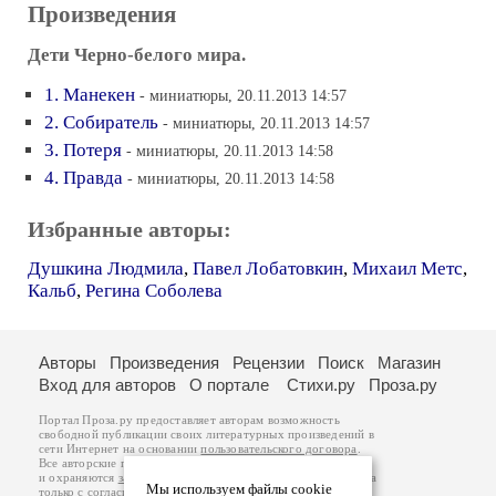
Произведения
Дети Черно-белого мира.
1. Манекен
- миниатюры, 20.11.2013 14:57
2. Собиратель
- миниатюры, 20.11.2013 14:57
3. Потеря
- миниатюры, 20.11.2013 14:58
4. Правда
- миниатюры, 20.11.2013 14:58
Избранные авторы:
Душкина Людмила
,
Павел Лобатовкин
,
Михаил Метс
,
Кальб
,
Регина Соболева
Авторы
Произведения
Рецензии
Поиск
Магазин
Вход для авторов
О портале
Стихи.ру
Проза.ру
Портал Проза.ру предоставляет авторам возможность
свободной публикации своих литературных произведений в
сети Интернет на основании
пользовательского договора
.
Все авторские права на произведения принадлежат авторам
и охраняются
законом
. Перепечатка произведений возможна
Мы используем файлы cookie
только с согласия его автора, к которому вы можете