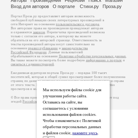
Авторы
Произведения
Рецензии
Поиск
Магазин
Вход для авторов
О портале
Стихи.ру
Проза.ру
Портал Проза.ру предоставляет авторам возможность
свободной публикации своих литературных произведений в
сети Интернет на основании
пользовательского договора
.
Все авторские права на произведения принадлежат авторам
и охраняются
законом
. Перепечатка произведений возможна
только с согласия его автора, к которому вы можете
обратиться на его авторской странице. Ответственность за
тексты произведений авторы несут самостоятельно на
основании
правил публикации
и
законодательства
Российской Федерации
. Данные пользователей
обрабатываются на основании
Политики обработки персональных данных
.
Вы также можете посмотреть более подробную
информацию о портале
и
связаться с администрацией
.
Ежедневная аудитория портала Проза.ру – порядка 100 тысяч
посетителей, которые в общей сумме просматривают более полумиллиона
страниц по данным счетчика посещаемости, который расположен справа
от этого текста. В каждой графе указано по две цифры: количество
просмотров и количество посетителей.
Мы используем файлы cookie для
улучшения работы сайта.
© Все права принадлежат авторам, 2000-2026. Портал работает под
эгидой
Российского союза писателей
.
18+
Оставаясь на сайте, вы
соглашаетесь с условиями
использования файлов cookies.
Чтобы ознакомиться с Политикой
обработки персональных данных
и файлов cookie,
нажмите здесь
.