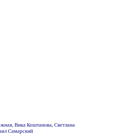
ежная
,
Вика Коштанова
,
Светлана
ил Самарский