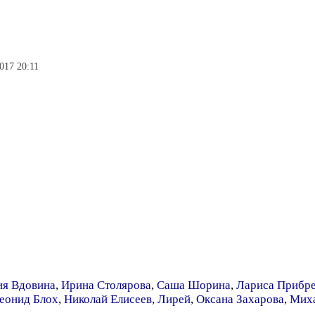
2017 20:11
ия Вдовина
,
Ирина Столярова
,
Саша Шорина
,
Лариса Прибр
еонид Блох
,
Николай Елисеев
,
Лирей
,
Оксана Захарова
,
Миха