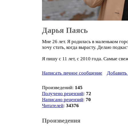
Дарья Паясь
Мне 26 лет. Я родилась в маленьком гор
хочу стать, когда вырасту. Делаю подка
Я пишу с 11 лет, с 2010 года. Самые с
Написать личное сообщение
Добавить 
Произведений:
145
Получено рецензий
:
72
Написано рецензий
:
70
Читателей
:
34376
Произведения