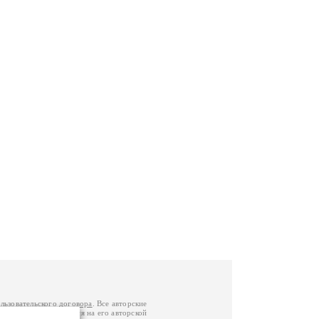
льзовательского договора
. Все авторские
у вы можете обратиться на его авторской