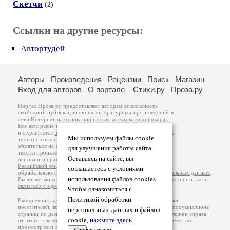
Скетчи
(2)
Ссылки на другие ресурсы:
Автортудей
Авторы
Произведения
Рецензии
Поиск
Магазин
Вход для авторов
О портале
Стихи.ру
Проза.ру
Портал Проза.ру предоставляет авторам возможность
свободной публикации своих литературных произведений в
сети Интернет на основании
пользовательского договора
.
Все авторские права на произведения принадлежат авторам
и охраняются
законом
. Перепечатка произведений возможна
Мы используем файлы cookie
только с согласия его автора, к которому вы можете
обратиться на его авторской странице. Ответственность за
для улучшения работы сайта.
тексты произведений авторы несут самостоятельно на
Оставаясь на сайте, вы
основании
правил публикации
и
законодательства
Российской Федерации
. Данные пользователей
соглашаетесь с условиями
обрабатываются на основании
Политики обработки персональных данных
.
использования файлов cookies.
Вы также можете посмотреть более подробную
информацию о портале
и
связаться с администрацией
.
Чтобы ознакомиться с
Политикой обработки
Ежедневная аудитория портала Проза.ру – порядка 100 тысяч
посетителей, которые в общей сумме просматривают более полумиллиона
персональных данных и файлов
страниц по данным счетчика посещаемости, который расположен справа
cookie,
нажмите здесь
.
от этого текста. В каждой графе указано по две цифры: количество
просмотров и количество посетителей.