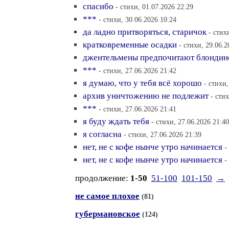
спасибо
- стихи, 01.07.2026 22:29
***
- стихи, 30.06.2026 10:24
да ладно притворяться, старичок
- стих
кратковременные осадки
- стихи, 29.06.2
джентельмены предпочитают блондин
***
- стихи, 27.06.2026 21:42
я думаю, что у тебя всё хорошо
- стихи,
архив уничтожению не подлежит
- сти
***
- стихи, 27.06.2026 21:41
я буду ждать тебя
- стихи, 27.06.2026 21:40
я согласна
- стихи, 27.06.2026 21:39
нет, не с кофе нынче утро начинается
-
нет, не с кофе нынче утро начинается
-
продолжение:
1-50
51-100
101-150
→
не самое плохое
(81)
губермановское
(124)