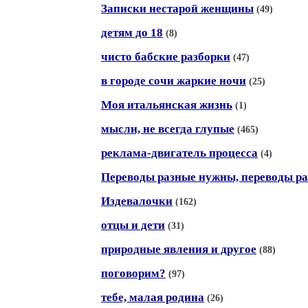
Записки нестарой женщины
(49)
детям до 18
(8)
чисто бабские разборки
(47)
в городе сочи жаркие ночи
(25)
Моя итальянская жизнь
(1)
мысли, не всегда глупые
(465)
реклама-двигатель процесса
(4)
Переводы разные нужны, переводы р
Издевалочки
(162)
отцы и дети
(31)
природные явления и другое
(88)
поговорим?
(97)
тебе, малая родина
(26)