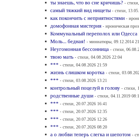
ты знаешь, что во сне кричишь?
- стихи
самый тяжкий вид нищеты
- стихи, 13.05
как покончить с неприятностями
- ирон
домофонная мистерия
- ироническая проз
Коммунальный переполох или Одесса
Моль... бедная!
- миниатюры, 09.12.2014 21
Неугомонная бессонница
- стихи, 06.08.
твою мать
- стихи, 04.08.2026 22:04
***
- стихи, 04.08.2026 21:59
жизнь слишком коротка
- стихи, 03.08.20
***
- стихи, 03.08.2026 13:21
контрольный поцелуй в голову
- стихи, 
родственные души
- стихи, 04.11.2019 08:
***
- стихи, 20.07.2026 16:41
***
- стихи, 20.07.2026 12:35
***
- стихи, 20.07.2026 12:26
***
- стихи, 20.07.2026 08:20
а о любви теперь слегка и шепотом
- с