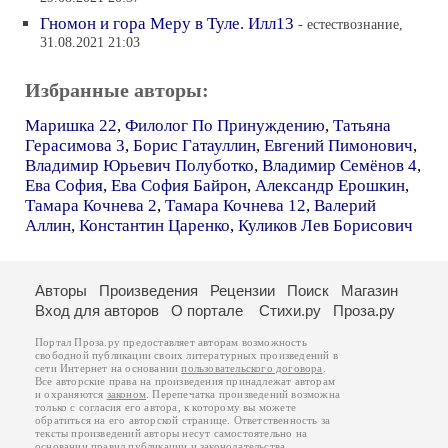
Гномон и гора Меру в Туле. Илл13
- естествознание,
31.08.2021 21:03
Избранные авторы:
Маришка 22
,
Филолог По Принуждению
,
Татьяна
Герасимова 3
,
Борис Гатауллин
,
Евгений Пимонович
,
Владимир Юрьевич Полуботко
,
Владимир Семёнов 4
,
Ева София
,
Ева София Байрон
,
Александр Ерошкин
,
Тамара Кочнева 2
,
Тамара Кочнева 12
,
Валерий
Аллин
,
Константин Царенко
,
Куликов Лев Борисович
Авторы
Произведения
Рецензии
Поиск
Магазин
Вход для авторов
О портале
Стихи.ру
Проза.ру
Портал Проза.ру предоставляет авторам возможность
свободной публикации своих литературных произведений в
сети Интернет на основании
пользовательского договора
.
Все авторские права на произведения принадлежат авторам
и охраняются
законом
. Перепечатка произведений возможна
только с согласия его автора, к которому вы можете
обратиться на его авторской странице. Ответственность за
тексты произведений авторы несут самостоятельно на
основании
правил публикации
и
законодательства