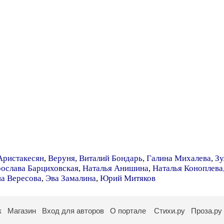
Аристакесян
,
Веруня
,
Виталий Бондарь
,
Галина Михалева
,
Зу
ослава Барциховская
,
Наталья Анишина
,
Наталья Коноплева
на Вересова
,
Эва Замалина
,
Юрий Митяков
к
Магазин
Вход для авторов
О портале
Стихи.ру
Проза.ру