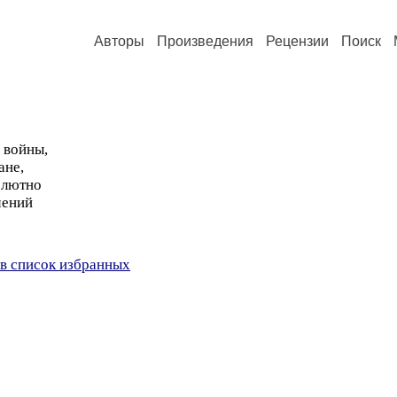
Авторы
Произведения
Рецензии
Поиск
 войны,
ане,
олютно
чений
в список избранных