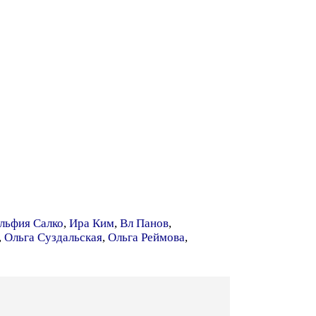
льфия Салко
,
Ира Ким
,
Вл Панов
,
,
Ольга Суздальская
,
Ольга Реймова
,