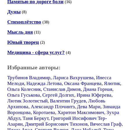
Памятью по дороге боли
(16)
Думы
(8)
Стихоплётство
(38)
Мысль дня
(11)
Юный творец
(2)
Медицина - сфера услуг?
(4)
Избранные авторы:
Трубинов Владимир
,
Лариса Вахрушева
,
Инесса
Мелоди
,
Надежда Летова
,
Оксана Францева
,
Ялютик
,
Ольга Колесник
,
Станислав Димов
,
Диана Горная
,
Ольга Гуськова
,
Сергей Долгих
,
Ирина Юферева
,
Лютик Золотистый
,
Валентин Грудев
,
Любовь
Архипова
,
Александр Плэчинтэ
,
Дева Мари
,
Зинаида
Воронцова
,
Коротаева
,
Харитон Максимович
,
Зухра
Абдул
,
Таня Беркут
,
Григорий Иосифович Тер-
Азарян
,
Дмитрий Борисович Тихонов
,
Вячеслав Граф
,
Илана Арад
,
Светояр Волков
,
Лана Небалуй
,
Тома