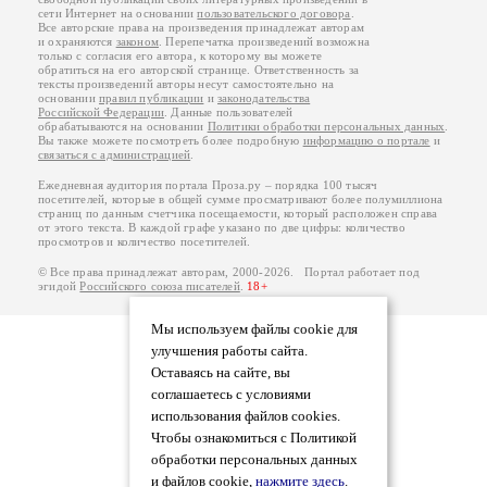
сети Интернет на основании
пользовательского договора
.
Все авторские права на произведения принадлежат авторам
и охраняются
законом
. Перепечатка произведений возможна
только с согласия его автора, к которому вы можете
обратиться на его авторской странице. Ответственность за
тексты произведений авторы несут самостоятельно на
основании
правил публикации
и
законодательства
Российской Федерации
. Данные пользователей
обрабатываются на основании
Политики обработки персональных данных
.
Вы также можете посмотреть более подробную
информацию о портале
и
связаться с администрацией
.
Ежедневная аудитория портала Проза.ру – порядка 100 тысяч
посетителей, которые в общей сумме просматривают более полумиллиона
страниц по данным счетчика посещаемости, который расположен справа
от этого текста. В каждой графе указано по две цифры: количество
просмотров и количество посетителей.
© Все права принадлежат авторам, 2000-2026. Портал работает под
эгидой
Российского союза писателей
.
18+
Мы используем файлы cookie для
улучшения работы сайта.
Оставаясь на сайте, вы
соглашаетесь с условиями
использования файлов cookies.
Чтобы ознакомиться с Политикой
обработки персональных данных
и файлов cookie,
нажмите здесь
.