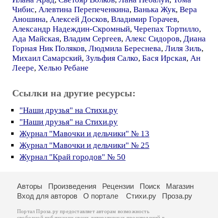
Чибис
,
Алевтина Перепеченкина
,
Ванька Жук
,
Вера
Аношина
,
Алексей Досков
,
Владимир Горачев
,
Александр Надеждин-Скромный
,
Черепах Тортилло
,
Ада Майская
,
Владим Сергеев
,
Алекс Сидоров
,
Диана
Горная Ник Поляков
,
Людмила Береснева
,
Лиля Зиль
,
Михаил Самарский
,
Зульфия Салко
,
Бася Ирская
,
Ан
Леере
,
Хелью Ребане
Ссылки на другие ресурсы:
"Наши друзья" на Стихи.ру
"Наши друзья" на Стихи.ру
Журнал "Мавочки и дельчики" № 13
Журнал "Мавочки и дельчики" № 25
Журнал "Край городов" № 50
Авторы
Произведения
Рецензии
Поиск
Магазин
Вход для авторов
О портале
Стихи.ру
Проза.ру
Портал Проза.ру предоставляет авторам возможность
свободной публикации своих литературных произведений в