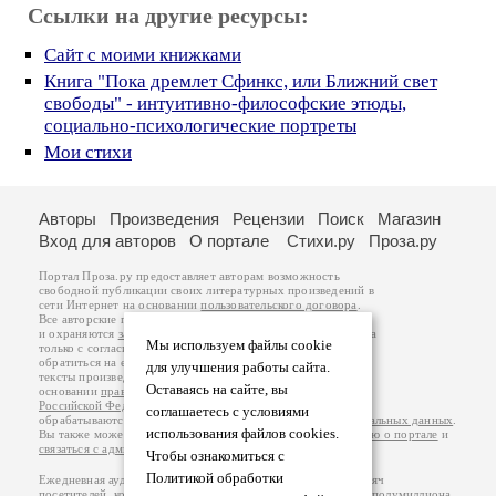
Ссылки на другие ресурсы:
Сайт с моими книжками
Книга "Пока дремлет Сфинкс, или Ближний свет
свободы" - интуитивно-философские этюды,
социально-психологические портреты
Мои стихи
Авторы
Произведения
Рецензии
Поиск
Магазин
Вход для авторов
О портале
Стихи.ру
Проза.ру
Портал Проза.ру предоставляет авторам возможность
свободной публикации своих литературных произведений в
сети Интернет на основании
пользовательского договора
.
Все авторские права на произведения принадлежат авторам
и охраняются
законом
. Перепечатка произведений возможна
Мы используем файлы cookie
только с согласия его автора, к которому вы можете
обратиться на его авторской странице. Ответственность за
для улучшения работы сайта.
тексты произведений авторы несут самостоятельно на
Оставаясь на сайте, вы
основании
правил публикации
и
законодательства
Российской Федерации
. Данные пользователей
соглашаетесь с условиями
обрабатываются на основании
Политики обработки персональных данных
.
использования файлов cookies.
Вы также можете посмотреть более подробную
информацию о портале
и
связаться с администрацией
.
Чтобы ознакомиться с
Политикой обработки
Ежедневная аудитория портала Проза.ру – порядка 100 тысяч
посетителей, которые в общей сумме просматривают более полумиллиона