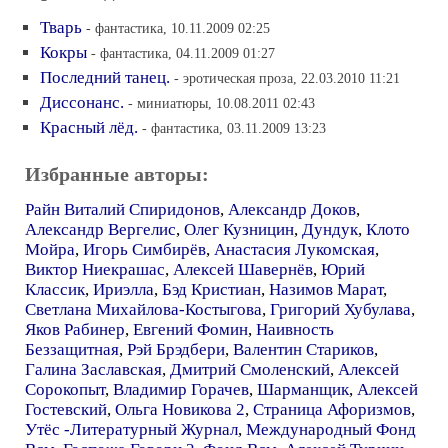
Тварь
- фантастика, 10.11.2009 02:25
Кокры
- фантастика, 04.11.2009 01:27
Последний танец.
- эротическая проза, 22.03.2010 11:21
Диссонанс.
- миниатюры, 10.08.2011 02:43
Красный лёд.
- фантастика, 03.11.2009 13:23
Избранные авторы:
Райн Виталий Спиридонов
,
Александр Доков
,
Александр Вергелис
,
Олег Кузницин
,
Дундук
,
Клото
Мойра
,
Игорь Симбирёв
,
Анастасия Лукомская
,
Виктор Ниекрашас
,
Алексей Шавернёв
,
Юрий
Классик
,
Ириэлла
,
Бэд Кристиан
,
Назимов Марат
,
Светлана Михайлова-Костыгова
,
Григорий Хубулава
,
Яков Рабинер
,
Евгений Фомин
,
Наивность
Беззащитная
,
Рэй Брэдбери
,
Валентин Стариков
,
Галина Заславская
,
Дмитрий Смоленский
,
Алексей
Сорокопыт
,
Владимир Горачев
,
Шарманщик
,
Алексей
Гостевский
,
Ольга Новикова 2
,
Страница Афоризмов
,
Утёс -Литературный Журнал
,
Международный Фонд