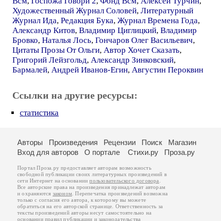
Всм
,
Госпожа Говори 2
,
Фонд Всм
,
Алексей Турчин
,
Художественный Журнал Соловей
,
Литературный
Журнал Ида
,
Редакция Бука
,
Журнал Времена Года
,
Александр Китов
,
Владимир Циглицкий
,
Владимир
Бровко
,
Наталья Лось
,
Гончаров Олег Васильевич
,
Цитаты Прозы От Ольги
,
Автор Хочет Сказать
,
Григорий Лейзгольд
,
Александр Зинковский
,
Бармалей
,
Андрей Иванов-Егин
,
Августин Пероквин
Ссылки на другие ресурсы:
статистика
Авторы
Произведения
Рецензии
Поиск
Магазин
Вход для авторов
О портале
Стихи.ру
Проза.ру
Портал Проза.ру предоставляет авторам возможность
свободной публикации своих литературных произведений в
сети Интернет на основании
пользовательского договора
.
Все авторские права на произведения принадлежат авторам
и охраняются
законом
. Перепечатка произведений возможна
только с согласия его автора, к которому вы можете
обратиться на его авторской странице. Ответственность за
тексты произведений авторы несут самостоятельно на
основании
правил публикации
и
законодательства