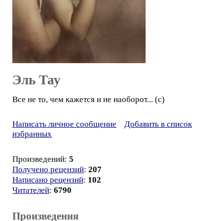
Эль Тау
Все не то, чем кажется и не наоборот... (с)
Написать личное сообщение
Добавить в список
избранных
Произведений:
5
Получено рецензий
:
207
Написано рецензий
:
102
Читателей
:
6790
Произведения